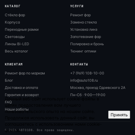
КАТАЛОГ
УСЛУГИ
Стёкла фар
Ремонт фар
Корпуса
Замена стекла
Переходные рамки
Установка линз
Световоды
Запотевание фар
Линзы Bi-LED
Полировка и бронь
Весь каталог
Тюнинг оптики
КЛИЕНТАМ
КОНТАКТЫ
Ремонт фар по маркам
+7 (969) 108-10-00
Блог
info@auto108.ru
Доставка и оплата
Москва, проезд Одоевского 2А
Гарантия и возврат
Пн–Сб · 9:00—19:00
Данный веб-сайт использует cookie-файлы в
FAQ
целях предоставления вам лучшего
Наши работы
пользовательского опыта на нашем сайте.
Принять
Продолжая использовать данный сайт, вы
соглашаетесь с использованием нами cookie-
файлов.
© 2026 АВТО108. Все права защищены.