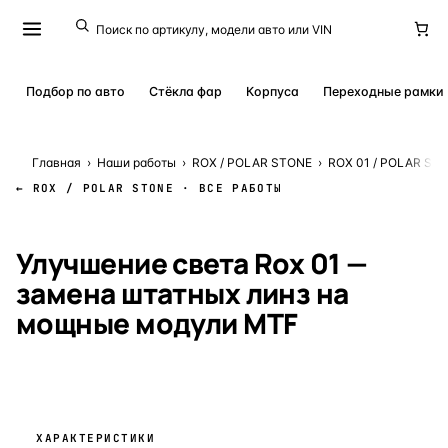
Подбор по авто
Стёкла фар
Корпуса
Переходные рамки
Главная
›
Наши работы
›
ROX / POLAR STONE
›
ROX 01 / POLAR STO
← ROX / POLAR STONE · ВСЕ РАБОТЫ
КЕЙС № 26931
· 9 МАЯ 2026
Улучшение света Rox 01 —
замена штатных линз на
мощные модули MTF
ХАРАКТЕРИСТИКИ