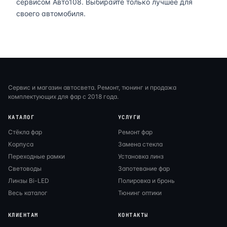
сервисом Авто108. Выбирайте только лучшее для
своего автомобиля.
Сервис и магазин автосвета. Ремонт, тюнинг и продажа
комплектующих для фар с 2018 года.
КАТАЛОГ
УСЛУГИ
Стёкла фар
Ремонт фар
Корпуса
Замена стекла
Переходные рамки
Установка линз
Световоды
Запотевание фар
Линзы Bi-LED
Полировка и бронь
Весь каталог
Тюнинг оптики
КЛИЕНТАМ
КОНТАКТЫ