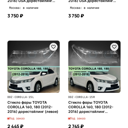
2016) USA дорестайлинг
2016) USA дорестайлинг
(левое)
(правое)
Москва: в наличии
Москва: в наличии
3 750 ₽
3 750 ₽
В корзину
В корзину
DDZ-COROLLA-15L
DDZ-COROLLA-15R
Стекло фары TOYOTA
Стекло фары TOYOTA
COROLLA 160, 180 (2012-
COROLLA 160, 180 (2012-
2016) дорестайлинг (левое)
2016) дорестайлинг
(правое)
Под заказ
Под заказ
2 445 ₽
2 745 ₽