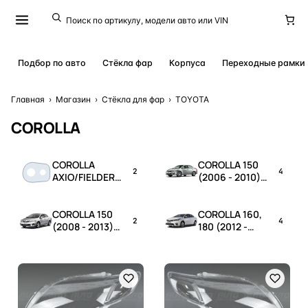
Подбор по авто
Стёкла фар
Корпуса
Переходные рамки
Главная
›
Магазин
›
Стёкла для фар
›
TOYOTA
COROLLA
COROLLA
COROLLA 150
2
4
AXIO/FIELDER
(2006 - 2010)
(2015-2022)
дорестайлинг
COROLLA 150
COROLLA 160,
2
4
(2008 - 2013)
180 (2012 -
рестайлинг
2016)
дорестайлинг