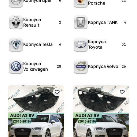
Корпуса Opel
6
22
Porsche
Корпуса
Корпуса TANK
2
4
Renault
Корпуса
Корпуса Tesla
4
31
Toyota
Корпуса
Корпуса Volvo
28
26
Volkswagen