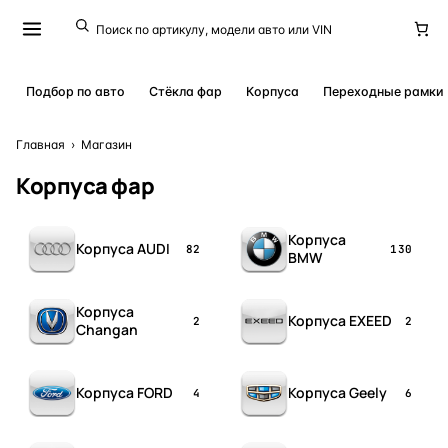
Подбор по авто
Стёкла фар
Корпуса
Переходные рамки
Главная
›
Магазин
Корпуса фар
Корпуса
Корпуса AUDI
82
130
BMW
Корпуса
Корпуса EXEED
2
2
Changan
Корпуса FORD
Корпуса Geely
4
6