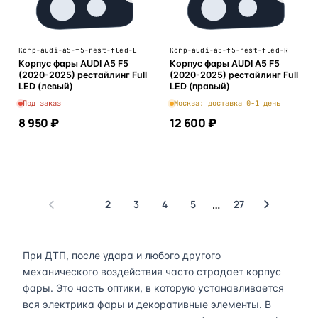
Korp-audi-a5-f5-rest-fled-L
Korp-audi-a5-f5-rest-fled-R
Корпус фары AUDI A5 F5
Корпус фары AUDI A5 F5
(2020-2025) рестайлинг Full
(2020-2025) рестайлинг Full
LED (левый)
LED (правый)
Под заказ
Москва: доставка 0-1 день
8 950 ₽
12 600 ₽
В корзину
В корзину
1
2
3
4
5
27
…
При ДТП, после удара и любого другого
механического воздействия часто страдает корпус
фары. Это часть оптики, в которую устанавливается
вся электрика фары и декоративные элементы. В