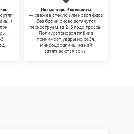
биль
Новые фары без защиты
ортят
— свежее стекло или новая фара
ины и
без брони снова затянутся
 при
пескоструем за 2–3 года трассы.
ары —
Полиуретановая плёнка
об
принимает удары на себя,
ед
микроцарапины на ней
затягиваются сами.