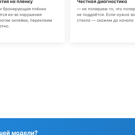
тия на плёнку
Честная диагностика
и бронирующая плёнка
— не полируем то, что поли
ится из-за нарушения
не поддаётся. Если нужна з
логии оклейки, переклеим
стекла — скажем до начала 
атно.
ашей модели?