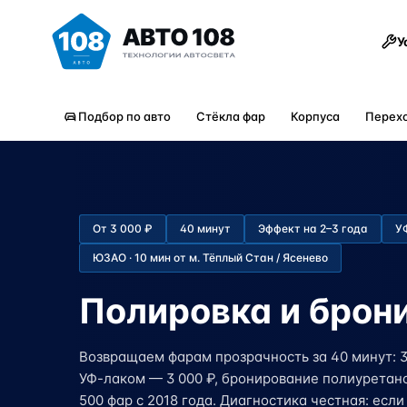
Товары
У
Подбор по авто
Стёкла фар
Корпуса
Перех
От 3 000 ₽
40 минут
Эффект на 2–3 года
У
ЮЗАО · 10 мин от м. Тёплый Стан / Ясенево
Полировка и брон
Возвращаем фарам прозрачность за 40 минут: 
УФ-лаком — 3 000 ₽, бронирование полиуретано
500 фар с 2018 года. Диагностика честная: есл