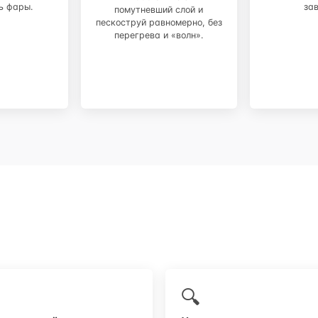
ь фары.
за
помутневший слой и
пескоструй равномерно, без
перегрева и «волн».
🔍