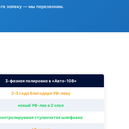
ьте заявку — мы перезвоним.
3-фазная полировка в «Авто-108»
2–3 года благодаря УФ-лаку
новый УФ-лак в 2 слоя
контролируемая ступенчатая шлифовка