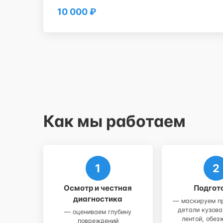
10 000 ₽
Как мы работаем
Осмотр и честная
Подгот
диагностика
— маскируем п
детали кузов
— оцениваем глубину
лентой, обе
повреждений