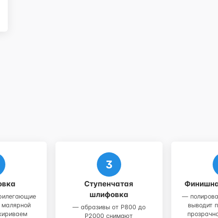
овка
Ступенчатая
Финишна
шлифовка
рилегающие
— полирова
а малярной
выводит п
— абразивы от P800 до
зжириваем
прозрачно
P2000 снимают