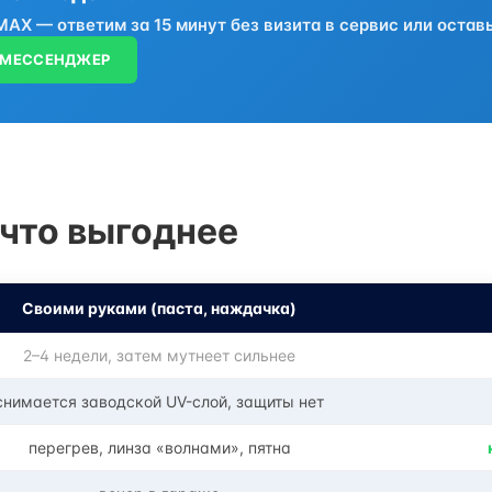
AX — ответим за 15 минут без визита в сервис или остав
 МЕССЕНДЖЕР
 что выгоднее
Своими руками (паста, наждачка)
2–4 недели, затем мутнеет сильнее
снимается заводской UV-слой, защиты нет
перегрев, линза «волнами», пятна