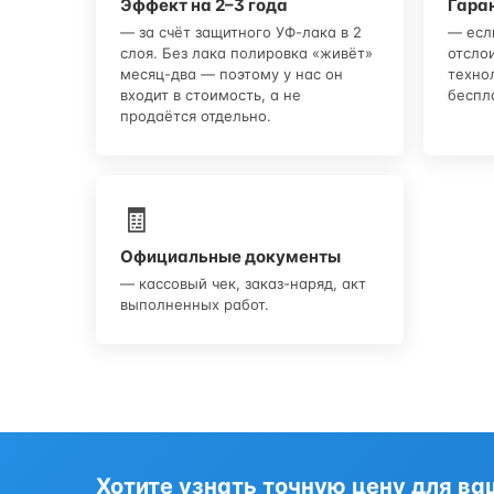
Эффект на 2–3 года
Гаран
— за счёт защитного УФ-лака в 2
— есл
слоя. Без лака полировка «живёт»
отсло
месяц-два — поэтому у нас он
техно
входит в стоимость, а не
беспл
продаётся отдельно.
🧾
Официальные документы
— кассовый чек, заказ-наряд, акт
выполненных работ.
Хотите узнать точную цену для в