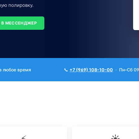
ную полировку.
 В МЕССЕНДЖЕР
в любое время
📞
+7 (969) 108-10-00
· Пн–Сб 09
⚡
☀