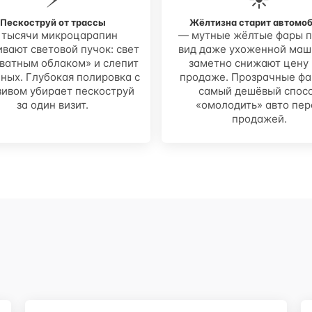
Пескоструй от трассы
Жёлтизна старит автомо
 тысячи микроцарапин
— мутные жёлтые фары п
вают световой пучок: свет
вид даже ухоженной маш
«ватным облаком» и слепит
заметно снижают цену
ных. Глубокая полировка с
продаже. Прозрачные ф
зивом убирает пескоструй
самый дешёвый спос
за один визит.
«омолодить» авто пер
продажей.