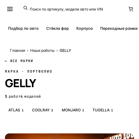
Подбор по авто
Стёкла фар
Корпуса
Переходные рамки
Главная
›
Наши работы
›
GELLY
← ВСЕ МАРКИ
МАРКА · ПОРТФОЛИО
GELLY
5
работ
4
моделей
ATLAS
COOLRAY
MONJARO
TUGELLA
1
2
1
1