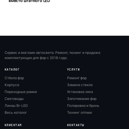
вместо штатного LED
Сервис и магазин автосвета. Ремонт, тюнинг и продажа
комплектующих для фар с 2018 года.
КАТАЛОГ
УСЛУГИ
Стёкла фар
Ремонт фар
Корпуса
Замена стекла
Переходные рамки
Установка линз
Световоды
Запотевание фар
Линзы Bi-LED
Полировка и бронь
Весь каталог
Тюнинг оптики
КЛИЕНТАМ
КОНТАКТЫ