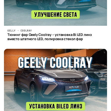
GELLY · COOLRAY
Тюнинг фар Geely Coolray – установка Bi LED линз
вместо штатного LED, полировка стекол фар