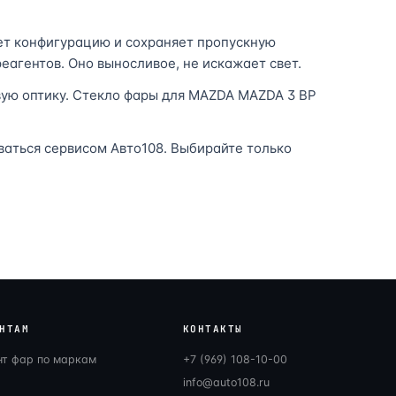
ет конфигурацию и сохраняет пропускную
еагентов. Оно выносливое, не искажает свет.
вую оптику. Стекло фары для MAZDA MAZDA 3 BP
оваться сервисом Авто108. Выбирайте только
НТАМ
КОНТАКТЫ
нт фар по маркам
+7 (969) 108-10-00
info@auto108.ru