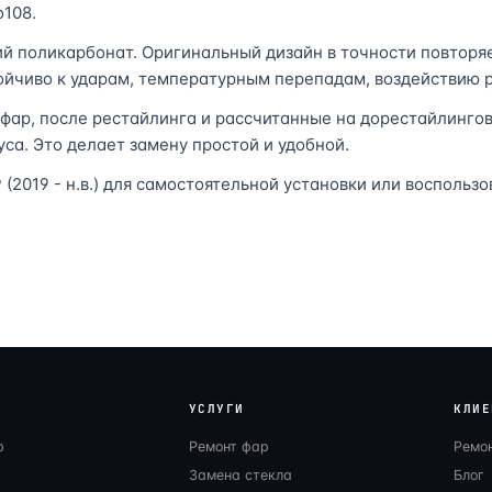
о108.
ий поликарбонат. Оригинальный дизайн в точности повторя
тойчиво к ударам, температурным перепадам, воздействию р
 фар, после рестайлинга и рассчитанные на дорестайлинго
пуса. Это делает замену простой и удобной.
(2019 - н.в.) для самостоятельной установки или воспольз
УСЛУГИ
КЛИЕ
р
Ремонт фар
Ремо
Замена стекла
Блог