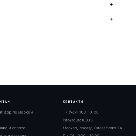
НТАМ
КОНТАКТЫ
нт фар по маркам
+7 (969) 108-10-00
info@auto108.ru
авка и оплата
Москва, проезд Одоевского 2А
тия и возврат
Пн–Сб · 9:00—19:00