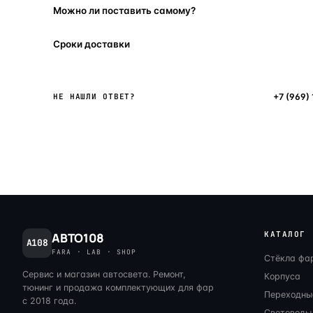
Можно ли поставить самому?
Сроки доставки
Написать в мессенджер
+7 (969)
НЕ НАШЛИ ОТВЕТ?
КАТАЛОГ
АВТО108
A108
FARA · LAB · SHOP
Стёкла фа
Сервис и магазин автосвета. Ремонт,
Корпуса
тюнинг и продажа комплектующих для фар
Переходны
с 2018 года.
Световоды