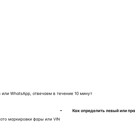
о — без покупки фары в сборе.
Замена детали обходится в
5–10 раз дешевле
новой фары в сборе и сохраняет родной блок
управления, штатные разъёмы и заводскую
светотехнику. Главное — вскрыть фару аккуратно
и собрать на правильном составе.
фары
корпус фары
ремонт фары
полиуретановый герметик
ориг
 или WhatsApp, отвечаем в течение 10 минут
Как определить левый или пр
фото маркировки фары или VIN