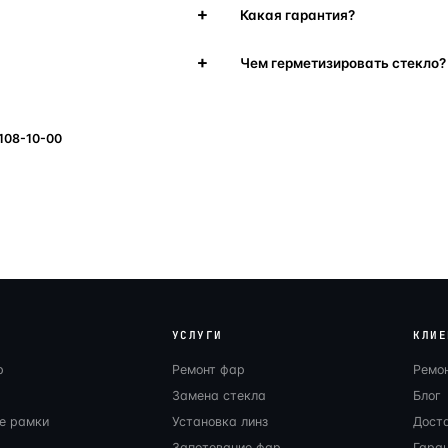
Какая гарантия?
Чем герметизировать стекло?
 108-10-00
УСЛУГИ
КЛИЕ
р
Ремонт фар
Ремо
Замена стекла
Блог
е рамки
Установка линз
Дост
Запотевание фар
Гаран