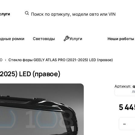
слуги
одные рамки
Световоды
Услуги
Наши работы
RO
›
Стекло фары GEELY ATLAS PRO (2021-2025) LED (правое)
2025) LED (правое)
Артикул:
g
Л
5 44
−