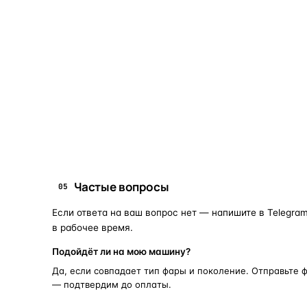
Коротко о том, почему такие запчасти меняют отдельн
Запчасти для фар — это отдельные элементы фары
(стекло, корпус, рамка, ДХО), которые можно
заменить вместо покупки фары в сборе. Если деталь
помутнела, треснула или вышла из строя — её можно
восстановить с сохранением родной оптики.
запчасти для фар
замена стекла 
ПОИСКОВЫЕ ЗАПРОСЫ
Частые вопросы
05
Если ответа на ваш вопрос нет — напишите в Telegram
в рабочее время.
Подойдёт ли на мою машину?
Да, если совпадает тип фары и поколение. Отправьте 
— подтвердим до оплаты.