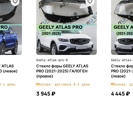
Geely-atlas-pro-R
Geely-atlas
Y ATLAS
Стекло фары GEELY ATLAS
Стекло фа
D (левое)
PRO (2021-2025) ГАЛОГЕН
PRO (2021
(правое)
(левое)
0-1 день
Москва: доставка 0-1 день
Москва: д
3 945 ₽
4 445 ₽
ну
В корзину