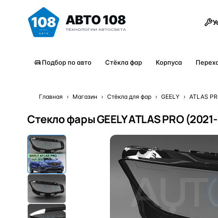
Товары
У
Подбор по авто
Стёкла фар
Корпуса
Перех
Главная
›
Магазин
›
Стёкла для фар
›
GEELY
›
ATLAS P
Стекло фары GEELY ATLAS PRO (2021-