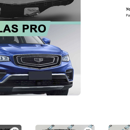
Ус
Ра