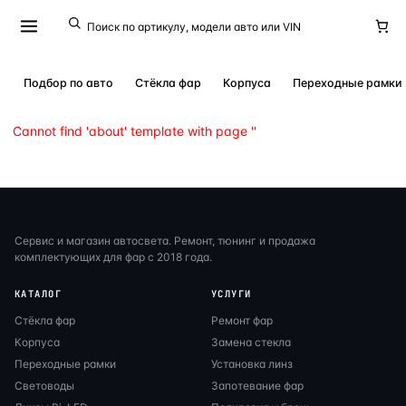
Подбор по авто
Стёкла фар
Корпуса
Переходные рамки
Cannot find 'about' template with page ''
Сервис и магазин автосвета. Ремонт, тюнинг и продажа
комплектующих для фар с 2018 года.
КАТАЛОГ
УСЛУГИ
Стёкла фар
Ремонт фар
Корпуса
Замена стекла
Переходные рамки
Установка линз
Световоды
Запотевание фар