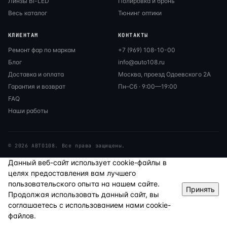
Линзы Bi-LED
Полировка и бронь
Весь каталог
Тюнинг оптики
КЛИЕНТАМ
КОНТАКТЫ
Ремонт фар по маркам
+7 (969) 108-10-00
Блог
info@auto108.ru
Доставка и оплата
Москва, проезд Одоевского 2А
Гарантия и возврат
Пн–Сб · 9:00—19:00
FAQ
Наши работы
© 2026 АВТО108. Все права защищены.
Данный веб-сайт использует cookie-файлы в
целях предоставления вам лучшего
пользовательского опыта на нашем сайте.
Принять
Продолжая использовать данный сайт, вы
соглашаетесь с использованием нами cookie-
файлов.