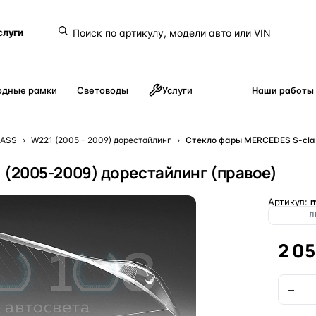
слуги
одные рамки
Световоды
Услуги
Наши работы
LASS
›
W221 (2005 - 2009) дорестайлинг
›
Стекло фары MERCEDES S-clas
 (2005-2009) дорестайлинг (правое)
Артикул:
m
Л
2 0
−