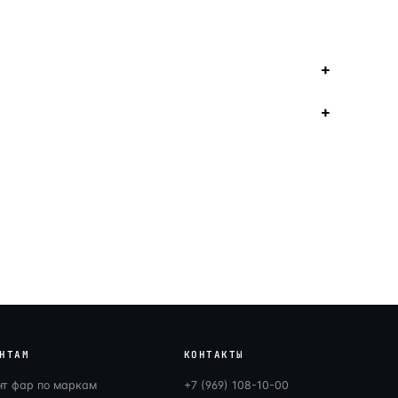
НТАМ
КОНТАКТЫ
нт фар по маркам
+7 (969) 108-10-00