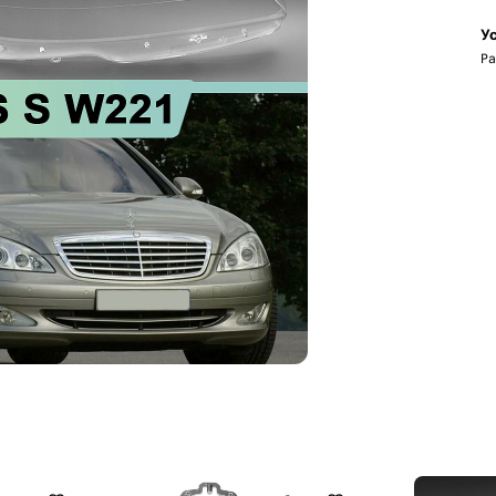
Ус
Ра