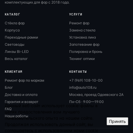
комплектующих для фар с 2018 года.
КАТАЛОГ
УСЛУГИ
Стёкла фар
Ремонт фар
Корпуса
Замена стекла
Переходные рамки
Установка линз
Световоды
Запотевание фар
Линзы Bi-LED
Полировка и бронь
Весь каталог
Тюнинг оптики
КЛИЕНТАМ
КОНТАКТЫ
Ремонт фар по маркам
+7 (969) 108-10-00
Блог
info@auto108.ru
Доставка и оплата
Москва, проезд Одоевского 2А
Гарантия и возврат
Пн–Сб · 9:00—19:00
Данный веб-сайт использует cookie-файлы в
FAQ
целях предоставления вам лучшего
Наши работы
пользовательского опыта на нашем сайте.
Принять
Продолжая использовать данный сайт, вы
соглашаетесь с использованием нами cookie-