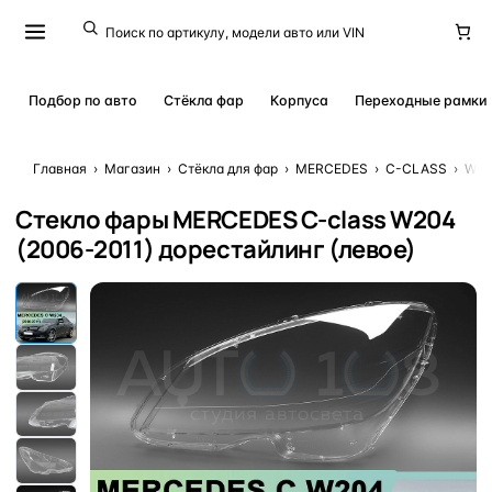
Подбор по авто
Стёкла фар
Корпуса
Переходные рамки
Главная
›
Магазин
›
Стёкла для фар
›
MERCEDES
›
C-CLASS
›
W20
Стекло фары MERCEDES C-class W204
(2006-2011) дорестайлинг (левое)