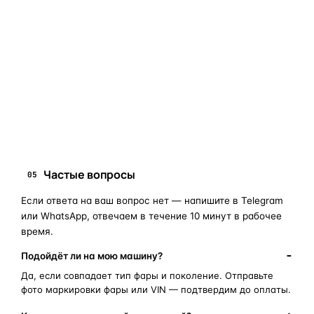
«наугад»
: пришлите фото фары, маркировки или VIN, и
мы подскажем правильный артикул. Подбор бесплатный,
занимает 10–15 минут.
запчасти для фар
ПОИСКОВЫЕ ЗАПРОСЫ
замена стекла фары
корпус фары
ремонт фары
полиуретановый герметик
оригинальная оптика
Частые вопросы
05
Если ответа на ваш вопрос нет — напишите в Telegram
или WhatsApp, отвечаем в течение 10 минут в рабочее
время.
Подойдёт ли на мою машину?
Да, если совпадает тип фары и поколение. Отправьте
фото маркировки фары или VIN — подтвердим до оплаты.