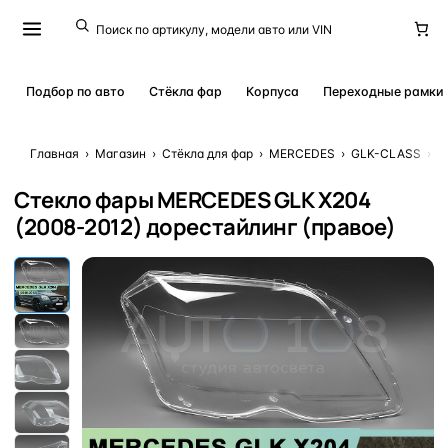
Подбор по авто
Стёкла фар
Корпуса
Переходные рамки
Главная
›
Магазин
›
Стёкла для фар
›
MERCEDES
›
GLK-CLASS
›
G
Стекло фары MERCEDES GLK X204
(2008-2012) дорестайлинг (правое)