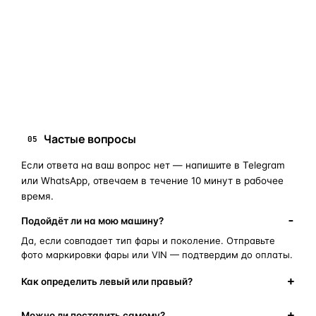
занимает 10–15 минут.
запчасти для фар
ПОИСКОВЫЕ ЗАПРОСЫ
замена стекла фары
корпус фары
ремонт фары
полиуретановый герметик
оригинальная оптика
Частые вопросы
05
Если ответа на ваш вопрос нет — напишите в Telegram
или WhatsApp, отвечаем в течение 10 минут в рабочее
время.
Подойдёт ли на мою машину?
Да, если совпадает тип фары и поколение. Отправьте
фото маркировки фары или VIN — подтвердим до оплаты.
Как определить левый или правый?
Можно ли поставить самому?