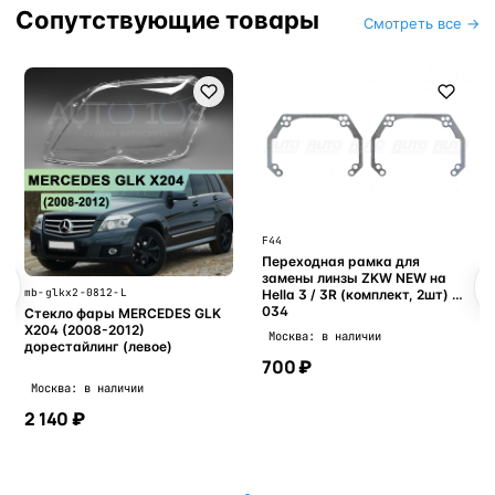
Сопутствующие товары
Смотреть все →
F44
Переходная рамка для
замены линзы ZKW NEW на
mb-glkx2-0812-L
Hella 3 / 3R (комплект, 2шт) R-
034
Стекло фары MERCEDES GLK
X204 (2008-2012)
Москва: в наличии
дорестайлинг (левое)
700 ₽
Москва: в наличии
2 140 ₽
В корзину
В корзину