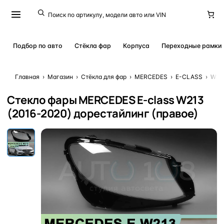
Подбор по авто
Стёкла фар
Корпуса
Переходные рамки
Главная
›
Магазин
›
Стёкла для фар
›
MERCEDES
›
E-CLASS
›
W213
Стекло фары MERCEDES E-class W213
(2016-2020) дорестайлинг (правое)