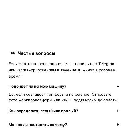
запчасти для фар
ПОИСКОВЫЕ ЗАПРОСЫ
замена стекла фары
корпус фары
ремонт фары
полиуретановый герметик
оригинальная оптика
Частые вопросы
05
Если ответа на ваш вопрос нет — напишите в Telegram
или WhatsApp, отвечаем в течение 10 минут в рабочее
время.
Подойдёт ли на мою машину?
Да, если совпадает тип фары и поколение. Отправьте
фото маркировки фары или VIN — подтвердим до оплаты.
Как определить левый или правый?
Можно ли поставить самому?