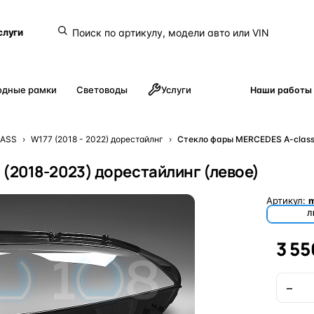
слуги
одные рамки
Световоды
Услуги
Наши работы
LASS
›
W177 (2018 - 2022) дорестайлнг
›
Стекло фары MERCEDES A-class
 (2018-2023) дорестайлинг (левое)
Артикул:
m
Л
3 55
−