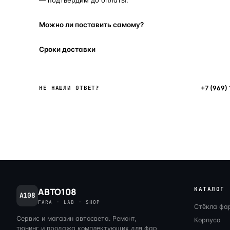
Можно ли поставить самому?
Сроки доставки
Написать в мессенджер
+7 (969)
НЕ НАШЛИ ОТВЕТ?
КАТАЛОГ
АВТО108
A108
FARA · LAB · SHOP
Стёкла фа
Сервис и магазин автосвета. Ремонт,
Корпуса
тюнинг и продажа комплектующих для фар