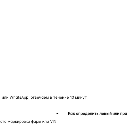
о — без покупки фары в сборе.
Замена детали обходится в
5–10 раз дешевле
новой фары в сборе и сохраняет родной блок
управления, штатные разъёмы и заводскую
светотехнику. Главное — вскрыть фару аккуратно
и собрать на правильном составе.
фары
корпус фары
ремонт фары
полиуретановый герметик
ориг
 или WhatsApp, отвечаем в течение 10 минут
Как определить левый или пр
фото маркировки фары или VIN