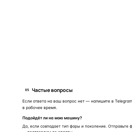
Что это и зачем
Коротко о том, почему такие запчасти меняют отдельн
Запчасти для фар — это отдельные элементы фары
(стекло, корпус, рамка, ДХО), которые можно
заменить вместо покупки фары в сборе. Если деталь
помутнела, треснула или вышла из строя — её можно
восстановить с сохранением родной оптики.
запчасти для фар
замена стекла 
ПОИСКОВЫЕ ЗАПРОСЫ
Частые вопросы
05
Если ответа на ваш вопрос нет — напишите в Telegram
в рабочее время.
Подойдёт ли на мою машину?
Да, если совпадает тип фары и поколение. Отправьте 
— подтвердим до оплаты.