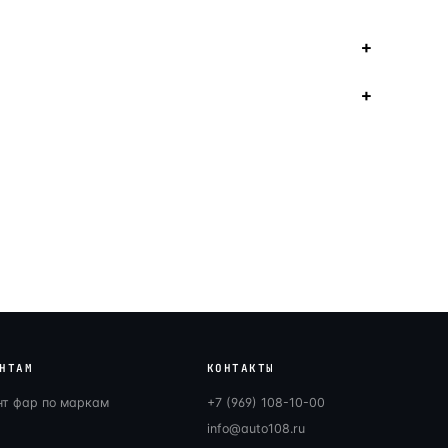
НТАМ
КОНТАКТЫ
нт фар по маркам
+7 (969) 108-10-00
info@auto108.ru