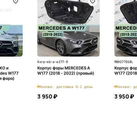
Korp-mb-a-w177-R
MBH177018L
ХО и
Корпус фары MERCEDES A
Корпус фа
edes W177
W177 (2018 - 2022) (правый)
W177 (2018
я фара)
Москва: доставка 0-1 день
Москва: д
3 950 ₽
3 950 ₽
ну
В корзину