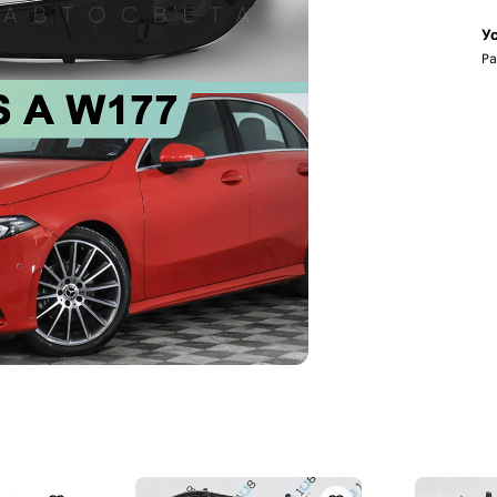
Ус
Ра