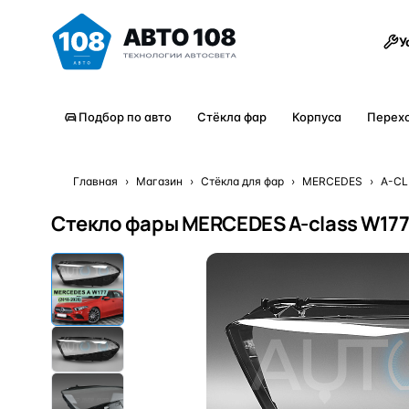
Товары
У
Подбор по авто
Стёкла фар
Корпуса
Перех
Главная
›
Магазин
›
Стёкла для фар
›
MERCEDES
›
A-C
Стекло фары MERCEDES A-class W177