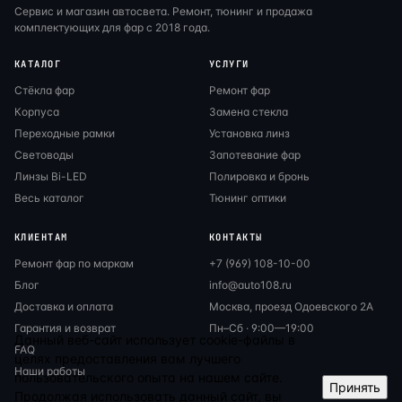
Сервис и магазин автосвета. Ремонт, тюнинг и продажа
комплектующих для фар с 2018 года.
КАТАЛОГ
УСЛУГИ
Стёкла фар
Ремонт фар
Корпуса
Замена стекла
Переходные рамки
Установка линз
Световоды
Запотевание фар
Линзы Bi-LED
Полировка и бронь
Весь каталог
Тюнинг оптики
КЛИЕНТАМ
КОНТАКТЫ
Ремонт фар по маркам
+7 (969) 108-10-00
Блог
info@auto108.ru
Доставка и оплата
Москва, проезд Одоевского 2А
Гарантия и возврат
Пн–Сб · 9:00—19:00
Данный веб-сайт использует cookie-файлы в
FAQ
целях предоставления вам лучшего
Наши работы
пользовательского опыта на нашем сайте.
Принять
Продолжая использовать данный сайт, вы