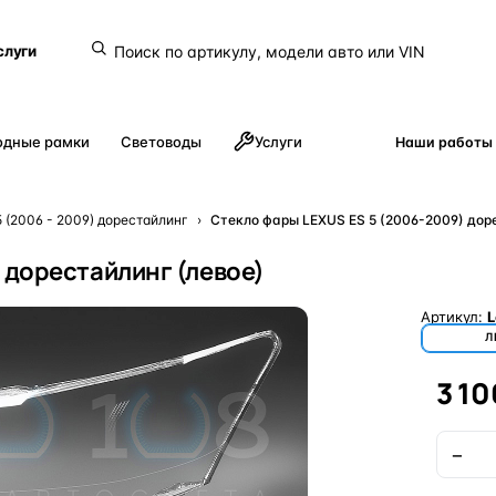
слуги
одные рамки
Световоды
Услуги
Наши работы
5 (2006 - 2009) дорестайлинг
›
Стекло фары LEXUS ES 5 (2006-2009) дор
 дорестайлинг (левое)
Артикул:
L
Л
3 10
−