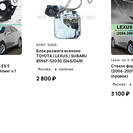
85967-52030
Блок розжига ксенона
TOYOTA / LEXUS / SUBARU
Lexus-es-5-
85967-52030 (D4S/D4R)
 ES 5
Стекло фар
Москва: в наличии
линг v.1
(2006-200
(правое)
2 800 ₽
Москва: в
3 100 ₽
ну
В корзину