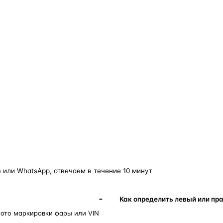
о — без покупки фары в сборе.
Замена детали обходится в
5–10 раз дешевле
новой фары в сборе и сохраняет родной блок
управления, штатные разъёмы и заводскую
светотехнику. Главное — вскрыть фару аккуратно
и собрать на правильном составе.
фары
корпус фары
ремонт фары
полиуретановый герметик
ориг
 или WhatsApp, отвечаем в течение 10 минут
Как определить левый или пр
фото маркировки фары или VIN