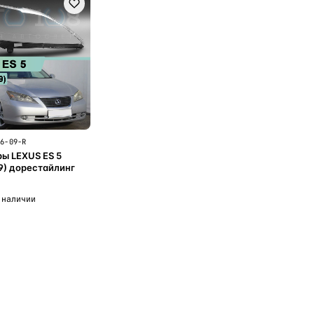
06-09-R
ы LEXUS ES 5
9) дорестайлинг
 наличии
В корзину