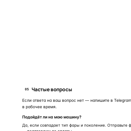
Что это и зачем
Коротко о том, почему такие запчасти меняют отдельн
Запчасти для фар — это отдельные элементы фары
(стекло, корпус, рамка, ДХО), которые можно
заменить вместо покупки фары в сборе. Если деталь
помутнела, треснула или вышла из строя — её можно
восстановить с сохранением родной оптики.
запчасти для фар
замена стекла 
ПОИСКОВЫЕ ЗАПРОСЫ
Частые вопросы
05
Если ответа на ваш вопрос нет — напишите в Telegram
в рабочее время.
Подойдёт ли на мою машину?
Да, если совпадает тип фары и поколение. Отправьте 
— подтвердим до оплаты.