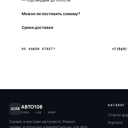
Можно ли поставить самому?
Сроки доставки
Написать в мессенджер
+7 (969)
НЕ НАШЛИ ОТВЕТ?
КАТАЛОГ
АВТО108
A108
FARA · LAB · SHOP
Стёкла фа
Сервис и магазин автосвета. Ремонт,
Корпуса
тюнинг и продажа комплектующих для фар