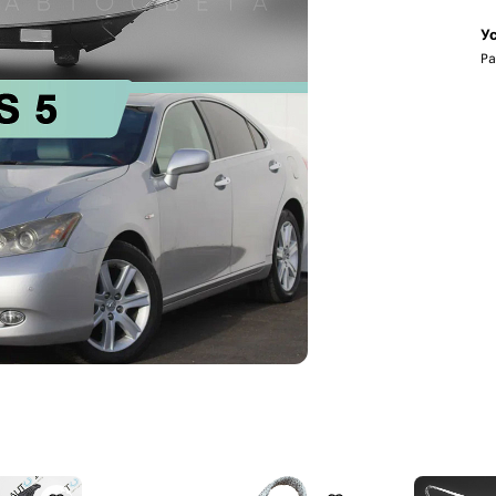
Ус
Ра