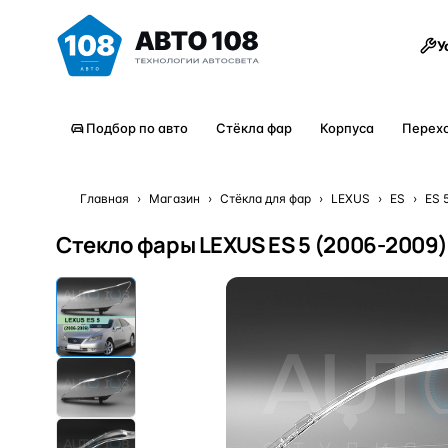
Товары
У
Подбор по авто
Стёкла фар
Корпуса
Перех
Главная
›
Магазин
›
Стёкла для фар
›
LEXUS
›
ES
›
ES 
Стекло фары LEXUS ES 5 (2006-2009)