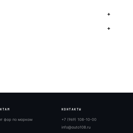
НТАМ
КОНТАКТЫ
нт фар по маркам
+7 (969) 108-10-00
info@auto108.ru