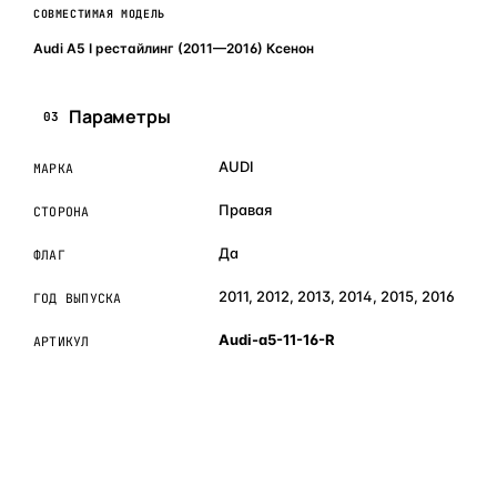
СОВМЕСТИМАЯ МОДЕЛЬ
Audi A5 I рестайлинг (2011—2016) Ксенон
Параметры
03
AUDI
МАРКА
Правая
СТОРОНА
Да
ФЛАГ
2011, 2012, 2013, 2014, 2015, 2016
ГОД ВЫПУСКА
Audi-a5-11-16-R
АРТИКУЛ
ОБЪЯСНЯЕМ ПРОСТЫМ ЯЗЫКОМ
04
Что это и зачем
Коротко о том, почему такие запчасти меняют отдельно