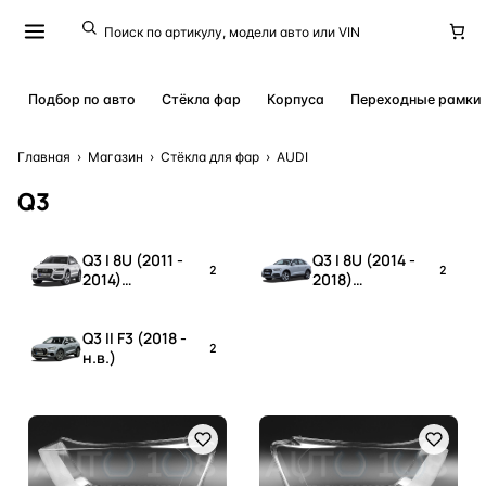
Подбор по авто
Стёкла фар
Корпуса
Переходные рамки
Главная
›
Магазин
›
Стёкла для фар
›
AUDI
Q3
Q3 I 8U (2011 -
Q3 I 8U (2014 -
2
2
2014)
2018)
дорестайлинг
рестайлинг
Q3 II F3 (2018 -
2
н.в.)