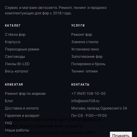
Сервис и магазин автосвета. Ремонт, тюнинг и продажа
комплектующих для фар с 2018 года.
КАТАЛОГ
УСЛУГИ
Стёкла фар
Ремонт фар
Корпуса
Замена стекла
Переходные рамки
Установка линз
Световоды
Запотевание фар
Линзы Bi-LED
Полировка и бронь
Весь каталог
Тюнинг оптики
КЛИЕНТАМ
КОНТАКТЫ
Ремонт фар по маркам
+7 (969) 108-10-00
Блог
info@auto108.ru
Доставка и оплата
Москва, проезд Одоевского 2А
Гарантия и возврат
Пн–Сб · 9:00—19:00
Данный веб-сайт использует cookie-файлы в
FAQ
целях предоставления вам лучшего
Наши работы
пользовательского опыта на нашем сайте.
Принять