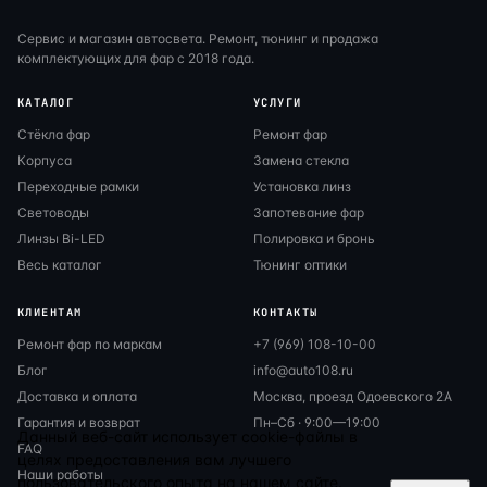
Сервис и магазин автосвета. Ремонт, тюнинг и продажа
комплектующих для фар с 2018 года.
КАТАЛОГ
УСЛУГИ
Стёкла фар
Ремонт фар
Корпуса
Замена стекла
Переходные рамки
Установка линз
Световоды
Запотевание фар
Линзы Bi-LED
Полировка и бронь
Весь каталог
Тюнинг оптики
КЛИЕНТАМ
КОНТАКТЫ
Ремонт фар по маркам
+7 (969) 108-10-00
Блог
info@auto108.ru
Доставка и оплата
Москва, проезд Одоевского 2А
Гарантия и возврат
Пн–Сб · 9:00—19:00
Данный веб-сайт использует cookie-файлы в
FAQ
целях предоставления вам лучшего
Наши работы
пользовательского опыта на нашем сайте.