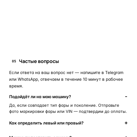
занимает 10–15 минут.
запчасти для фар
ПОИСКОВЫЕ ЗАПРОСЫ
замена стекла фары
корпус фары
ремонт фары
полиуретановый герметик
оригинальная оптика
Частые вопросы
05
Если ответа на ваш вопрос нет — напишите в Telegram
или WhatsApp, отвечаем в течение 10 минут в рабочее
время.
Подойдёт ли на мою машину?
Да, если совпадает тип фары и поколение. Отправьте
фото маркировки фары или VIN — подтвердим до оплаты.
Как определить левый или правый?