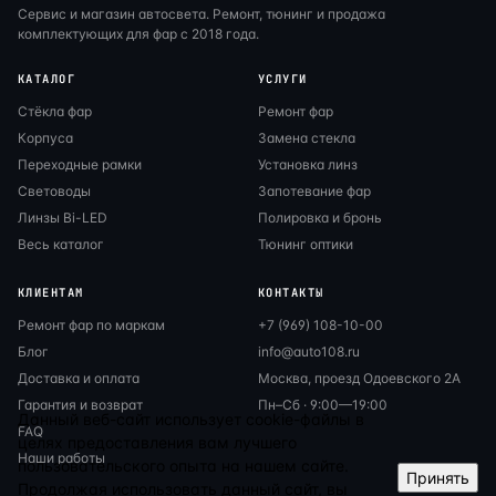
Сервис и магазин автосвета. Ремонт, тюнинг и продажа
комплектующих для фар с 2018 года.
КАТАЛОГ
УСЛУГИ
Стёкла фар
Ремонт фар
Корпуса
Замена стекла
Переходные рамки
Установка линз
Световоды
Запотевание фар
Линзы Bi-LED
Полировка и бронь
Весь каталог
Тюнинг оптики
КЛИЕНТАМ
КОНТАКТЫ
Ремонт фар по маркам
+7 (969) 108-10-00
Блог
info@auto108.ru
Доставка и оплата
Москва, проезд Одоевского 2А
Гарантия и возврат
Пн–Сб · 9:00—19:00
Данный веб-сайт использует cookie-файлы в
FAQ
целях предоставления вам лучшего
Наши работы
пользовательского опыта на нашем сайте.
Принять
Продолжая использовать данный сайт, вы