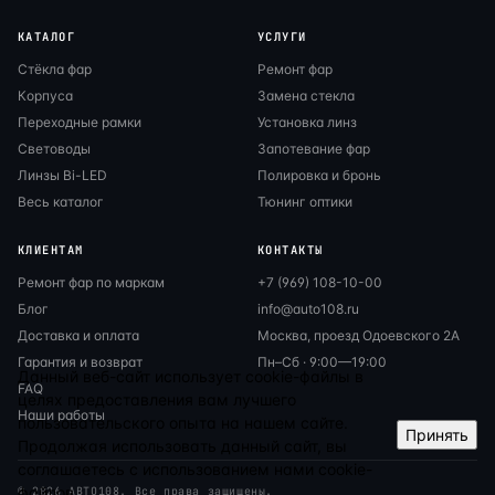
КАТАЛОГ
УСЛУГИ
Стёкла фар
Ремонт фар
Корпуса
Замена стекла
Переходные рамки
Установка линз
Световоды
Запотевание фар
Линзы Bi-LED
Полировка и бронь
Весь каталог
Тюнинг оптики
КЛИЕНТАМ
КОНТАКТЫ
Ремонт фар по маркам
+7 (969) 108-10-00
Блог
info@auto108.ru
Доставка и оплата
Москва, проезд Одоевского 2А
Гарантия и возврат
Пн–Сб · 9:00—19:00
Данный веб-сайт использует cookie-файлы в
FAQ
целях предоставления вам лучшего
Наши работы
пользовательского опыта на нашем сайте.
Принять
Продолжая использовать данный сайт, вы
соглашаетесь с использованием нами cookie-
файлов.
© 2026 АВТО108. Все права защищены.