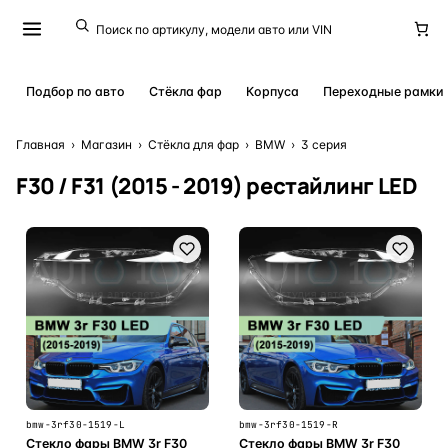
Подбор по авто
Стёкла фар
Корпуса
Переходные рамки
Главная
›
Магазин
›
Стёкла для фар
›
BMW
›
3 серия
F30 / F31 (2015 - 2019) рестайлинг LED
bmw-3rf30-1519-L
bmw-3rf30-1519-R
Стекло фары BMW 3r F30
Стекло фары BMW 3r F30