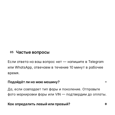
занимает 10–15 минут.
запчасти для фар
ПОИСКОВЫЕ ЗАПРОСЫ
замена стекла фары
корпус фары
ремонт фары
полиуретановый герметик
оригинальная оптика
Частые вопросы
05
Если ответа на ваш вопрос нет — напишите в Telegram
или WhatsApp, отвечаем в течение 10 минут в рабочее
время.
Подойдёт ли на мою машину?
Да, если совпадает тип фары и поколение. Отправьте
фото маркировки фары или VIN — подтвердим до оплаты.
Как определить левый или правый?