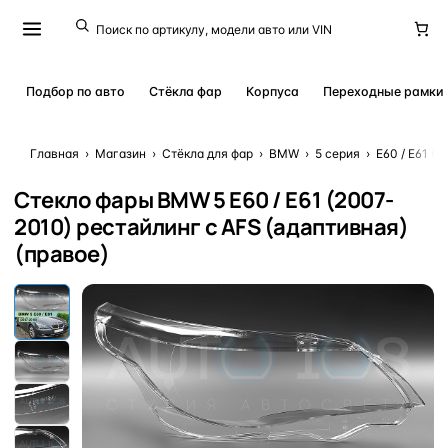
Подбор по авто
Стёкла фар
Корпуса
Переходные рамки
Главная
›
Магазин
›
Стёкла для фар
›
BMW
›
5 серия
›
E60 / E61 (2
Стекло фары BMW 5 E60 / E61 (2007-
2010) рестайлинг с AFS (адаптивная)
(правое)