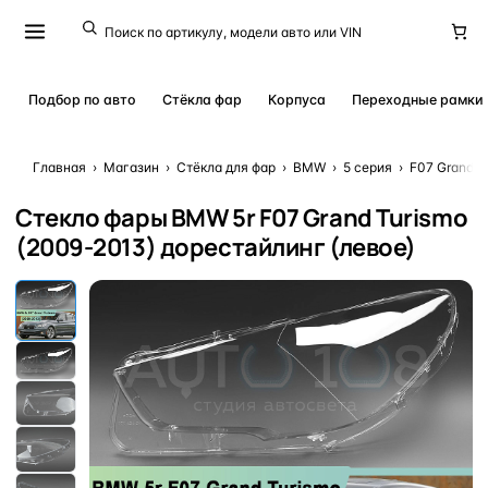
Подбор по авто
Стёкла фар
Корпуса
Переходные рамки
Главная
›
Магазин
›
Стёкла для фар
›
BMW
›
5 серия
›
F07 Grand T
Стекло фары BMW 5r F07 Grand Turismo
(2009-2013) дорестайлинг (левое)