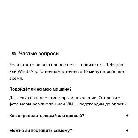
запчасти для фар
ПОИСКОВЫЕ ЗАПРОСЫ
замена стекла фары
корпус фары
ремонт фары
полиуретановый герметик
оригинальная оптика
Частые вопросы
05
Если ответа на ваш вопрос нет — напишите в Telegram
или WhatsApp, отвечаем в течение 10 минут в рабочее
время.
Подойдёт ли на мою машину?
Да, если совпадает тип фары и поколение. Отправьте
фото маркировки фары или VIN — подтвердим до оплаты.
Как определить левый или правый?
Можно ли поставить самому?