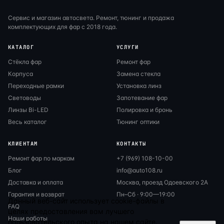
Сервис и магазин автосвета. Ремонт, тюнинг и продажа
комплектующих для фар с 2018 года.
КАТАЛОГ
УСЛУГИ
Стёкла фар
Ремонт фар
Корпуса
Замена стекла
Переходные рамки
Установка линз
Световоды
Запотевание фар
Линзы Bi-LED
Полировка и бронь
Весь каталог
Тюнинг оптики
КЛИЕНТАМ
КОНТАКТЫ
Ремонт фар по маркам
+7 (969) 108-10-00
Блог
info@auto108.ru
Доставка и оплата
Москва, проезд Одоевского 2А
Гарантия и возврат
Пн–Сб · 9:00—19:00
Данный веб-сайт использует cookie-файлы в
FAQ
целях предоставления вам лучшего
Наши работы
пользовательского опыта на нашем сайте.