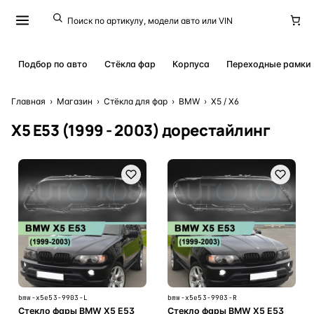
Подбор по авто
Стёкла фар
Корпуса
Переходные рамки
Главная
›
Магазин
›
Стёкла для фар
›
BMW
›
X5 / X6
X5 E53 (1999 - 2003) дорестайлинг
bmw-x5e53-9903-L
bmw-x5e53-9903-R
Стекло фары BMW X5 E53
Стекло фары BMW X5 E53