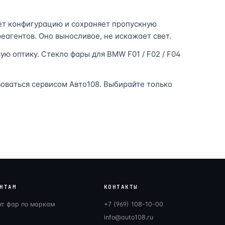
ет конфигурацию и сохраняет пропускную
еагентов. Оно выносливое, не искажает свет.
ю оптику. Стекло фары для BMW F01 / F02 / F04
ьзоваться сервисом Авто108. Выбирайте только
НТАМ
КОНТАКТЫ
нт фар по маркам
+7 (969) 108-10-00
info@auto108.ru