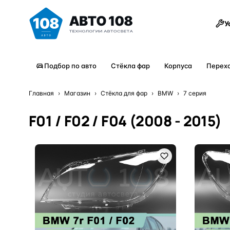
Товары
У
Подбор по авто
Стёкла фар
Корпуса
Перех
Главная
›
Магазин
›
Стёкла для фар
›
BMW
›
7 серия
F01 / F02 / F04 (2008 - 2015)