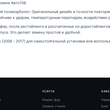
азине Авто108.
ий поликарбонат. Оригинальный дизайн в точности повторя
тойчиво к ударам, температурным перепадам, воздействию р
фар, после рестайлинга и рассчитанные на дорестайлингову
рпуса. Это делает замену простой и удобной.
4 (2008 - 2017) для самостоятельной установки или воспол
УСЛУГИ
КЛИЕ
р
Ремонт фар
Ремо
Замена стекла
Блог