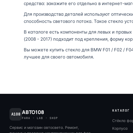
средства: закажите его отдельно в интернет-маг
Для производства деталей используют оптическ
способность светового потока. Такое стекло ус
В каталоге есть компоненты для левых и правых 
(2008 - 2017) подходит под крепления, форму ко
Вы можете купить стекло для BMW F01 / F02 / F0
лучшее для своего автомобиля.
КАТАЛОГ
АВТО108
A108
FARA · LAB · SHOP
Стёкла фа
Сервис и магазин автосвета. Ремонт,
Корпуса