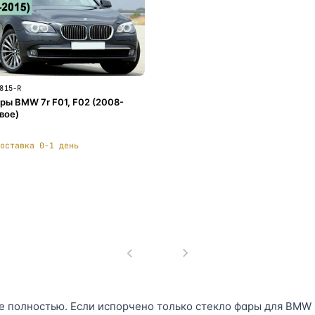
815-R
ры BMW 7r F01, F02 (2008-
вое)
оставка 0-1 день
В корзину
1
полностью. Если испорчено только стекло фары для BMW F01