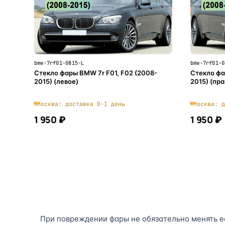
bmw-7rf01-0815-L
bmw-7rf01-0
Стекло фары BMW 7r F01, F02 (2008-
Стекло фа
2015) (левое)
2015) (пра
Москва: доставка 0-1 день
Москва: д
1 950 ₽
1 950 ₽
В корзину
При повреждении фары не обязательно менять ее 