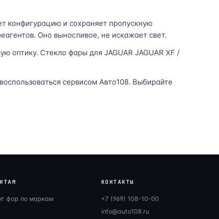
ет конфигурацию и сохраняет пропускную
еагентов. Оно выносливое, не искажает свет.
вую оптику. Стекло фары для JAGUAR JAGUAR XF /
 воспользоваться сервисом Авто108. Выбирайте
НТАМ
КОНТАКТЫ
нт фар по маркам
+7 (969) 108-10-00
info@auto108.ru