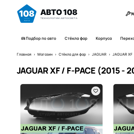
Товары
У
Подбор по авто
Стёкла фар
Корпуса
Перех
Главная
›
Магазин
›
Стёкла для фар
›
JAGUAR
›
JAGUAR XF
JAGUAR XF / F-PACE (2015 - 