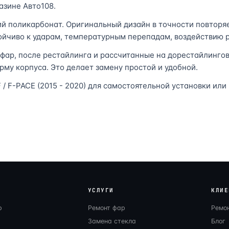
азине Авто108.
ий поликарбонат. Оригинальный дизайн в точности повторя
тойчиво к ударам, температурным перепадам, воздействию р
 фар, после рестайлинга и рассчитанные на дорестайлинго
орму корпуса. Это делает замену простой и удобной.
/ F-PACE (2015 - 2020) для самостоятельной установки или
УСЛУГИ
КЛИЕ
р
Ремонт фар
Ремо
Замена стекла
Блог