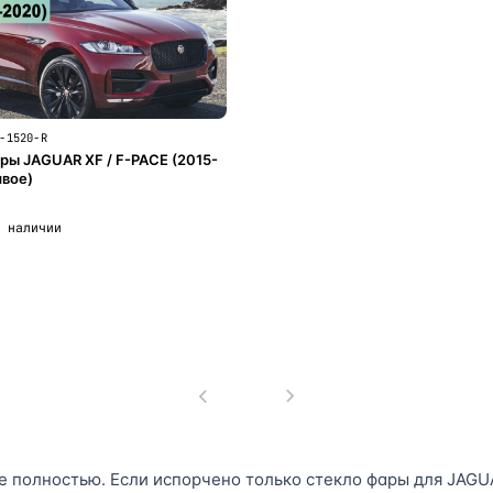
-1520-R
ры JAGUAR XF / F-PACE (2015-
авое)
 наличии
В корзину
1
 полностью. Если испорчено только стекло фары для JAGUAR