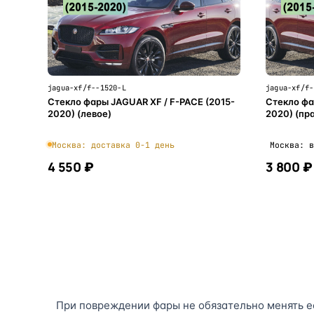
jagua-xf/f--1520-L
jagua-xf/f-
Стекло фары JAGUAR XF / F-PACE (2015-
Стекло фа
2020) (левое)
2020) (пр
Москва: доставка 0-1 день
Москва: в
4 550 ₽
3 800 ₽
В корзину
При повреждении фары не обязательно менять ее