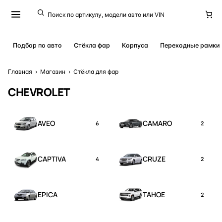
Подбор по авто
Стёкла фар
Корпуса
Переходные рамки
Главная
›
Магазин
›
Стёкла для фар
CHEVROLET
AVEO
CAMARO
6
2
CAPTIVA
CRUZE
4
2
EPICA
TAHOE
2