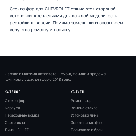
Стекла фар для CHEVROLET отличаются стороной
установки, креплениями для каждой модели, есть
рестайлинг-версии. Помимо замены линз оказываем
услуги по ремонту и тюнингу.
Сервис и магазин автосвета. Ремонт, тюнинг и продажа
комплектующих для фар с 2018 года.
КАТАЛОГ
УСЛУГИ
Стёкла фар
Ремонт фар
Корпуса
Замена стекла
Переходные рамки
Установка линз
Световоды
Запотевание фар
Линзы Bi-LED
Полировка и бронь