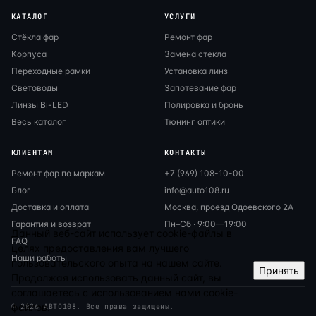
КАТАЛОГ
УСЛУГИ
Стёкла фар
Ремонт фар
Корпуса
Замена стекла
Переходные рамки
Установка линз
Световоды
Запотевание фар
Линзы Bi-LED
Полировка и бронь
Весь каталог
Тюнинг оптики
КЛИЕНТАМ
КОНТАКТЫ
Ремонт фар по маркам
+7 (969) 108-10-00
Блог
info@auto108.ru
Доставка и оплата
Москва, проезд Одоевского 2А
Гарантия и возврат
Пн–Сб · 9:00—19:00
Данный веб-сайт использует cookie-файлы в
FAQ
целях предоставления вам лучшего
Наши работы
пользовательского опыта на нашем сайте.
Принять
Продолжая использовать данный сайт, вы
соглашаетесь с использованием нами cookie-
файлов.
© 2026 АВТО108. Все права защищены.