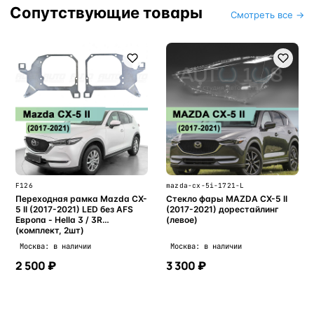
Сопутствующие товары
Смотреть все →
F126
mazda-cx-5i-1721-L
Переходная рамка Mazda CX-
Стекло фары MAZDA CX-5 II
5 II (2017-2021) LED без AFS
(2017-2021) дорестайлинг
Европа - Hella 3 / 3R
(левое)
(комплект, 2шт)
Москва: в наличии
Москва: в наличии
2 500 ₽
3 300 ₽
В корзину
В корзину