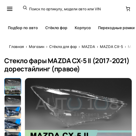
Подбор по авто
Стёкла фар
Корпуса
Переходные рамки
Главная
›
Магазин
›
Стёкла для фар
›
MAZDA
›
MAZDA CX-5
›
MAZD
Стекло фары MAZDA CX-5 II (2017-2021)
дорестайлинг (правое)