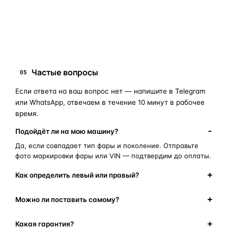
запчасти для фар
ПОИСКОВЫЕ ЗАПРОСЫ
замена стекла фары
корпус фары
ремонт фары
полиуретановый герметик
оригинальная оптика
Частые вопросы
05
Если ответа на ваш вопрос нет — напишите в Telegram
или WhatsApp, отвечаем в течение 10 минут в рабочее
время.
Подойдёт ли на мою машину?
Да, если совпадает тип фары и поколение. Отправьте
фото маркировки фары или VIN — подтвердим до оплаты.
Как определить левый или правый?
Можно ли поставить самому?
Какая гарантия?