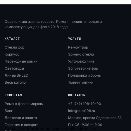
Сервис и магазин автосвета. Ремонт, тюнинг и продажа
комплектующих для фар с 2018 года.
КАТАЛОГ
УСЛУГИ
Стёкла фар
Ремонт фар
Корпуса
Замена стекла
Переходные рамки
Установка линз
Световоды
Запотевание фар
Линзы Bi-LED
Полировка и бронь
Весь каталог
Тюнинг оптики
КЛИЕНТАМ
КОНТАКТЫ
Ремонт фар по маркам
+7 (969) 108-10-00
Блог
info@auto108.ru
Доставка и оплата
Москва, проезд Одоевского 2А
Гарантия и возврат
Пн–Сб · 9:00—19:00
Данный веб-сайт использует cookie-файлы в