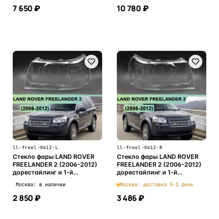
7 650 ₽
10 780 ₽
В корзину
В корзину
ll-freel-0612-L
ll-freel-0612-R
Стекло фары LAND ROVER
Стекло фары LAND ROVER
FREELANDER 2 (2006-2012)
FREELANDER 2 (2006-2012)
дорестайлинг и 1-й
дорестайлинг и 1-й
рестайлинг (левое)
рестайлинг (правое)
Москва: в наличии
Москва: доставка 0-1 день
2 850 ₽
3 486 ₽
В корзину
В корзину