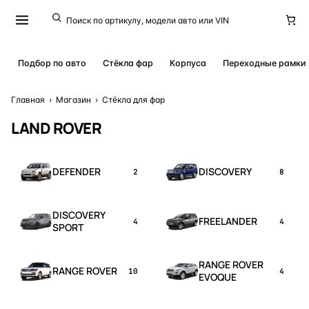
Подбор по авто
Стёкла фар
Корпуса
Переходные рамки
Главная
›
Магазин
›
Стёкла для фар
LAND ROVER
DEFENDER
DISCOVERY
2
8
DISCOVERY
FREELANDER
4
4
SPORT
RANGE ROVER
RANGE ROVER
10
4
EVOQUE