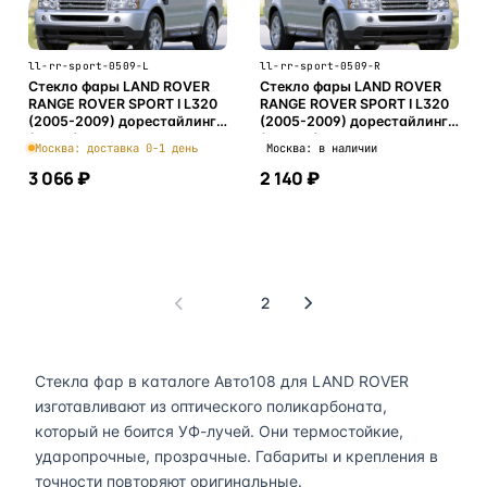
ll-rr-sport-0509-L
ll-rr-sport-0509-R
Стекло фары LAND ROVER
Стекло фары LAND ROVER
RANGE ROVER SPORT I L320
RANGE ROVER SPORT I L320
(2005-2009) дорестайлинг
(2005-2009) дорестайлинг
(левое)
(правое)
Москва: доставка 0-1 день
Москва: в наличии
3 066 ₽
2 140 ₽
В корзину
В корзину
1
2
Стекла фар в каталоге Авто108 для LAND ROVER
изготавливают из оптического поликарбоната,
который не боится УФ-лучей. Они термостойкие,
ударопрочные, прозрачные. Габариты и крепления в
точности повторяют оригинальные.