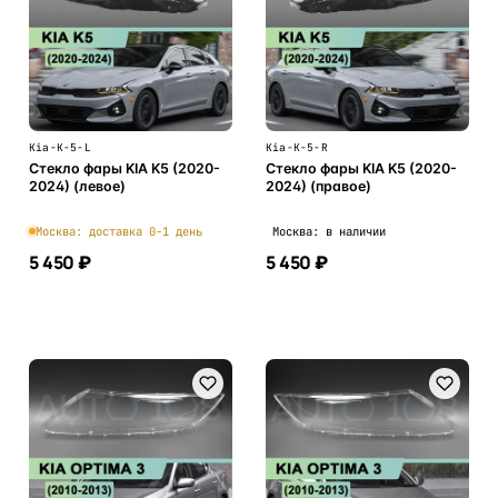
Kia-K-5-L
Kia-K-5-R
Стекло фары KIA K5 (2020-
Стекло фары KIA K5 (2020-
2024) (левое)
2024) (правое)
Москва: доставка 0-1 день
Москва: в наличии
5 450 ₽
5 450 ₽
В корзину
В корзину