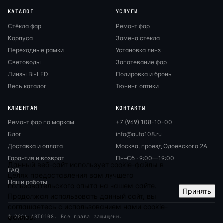
КАТАЛОГ
УСЛУГИ
Стёкла фар
Ремонт фар
Корпуса
Замена стекла
Переходные рамки
Установка линз
Световоды
Запотевание фар
Линзы Bi-LED
Полировка и бронь
Весь каталог
Тюнинг оптики
КЛИЕНТАМ
КОНТАКТЫ
Ремонт фар по маркам
+7 (969) 108-10-00
Блог
info@auto108.ru
Доставка и оплата
Москва, проезд Одоевского 2А
Гарантия и возврат
Пн–Сб · 9:00—19:00
Данный веб-сайт использует cookie-файлы в
FAQ
целях предоставления вам лучшего
Наши работы
пользовательского опыта на нашем сайте.
Принять
Продолжая использовать данный сайт, вы
соглашаетесь с использованием нами cookie-
файлов.
© 2026 АВТО108. Все права защищены.