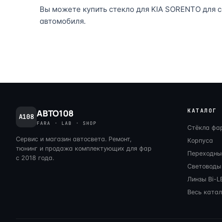
Вы можете купить стекло для KIA SORENTO для с
автомобиля.
КАТАЛОГ
АВТО108
A108
FARA · LAB · SHOP
Стёкла фа
Сервис и магазин автосвета. Ремонт,
Корпуса
тюнинг и продажа комплектующих для фар
Переходны
с 2018 года.
Световоды
Линзы Bi-L
Весь катал