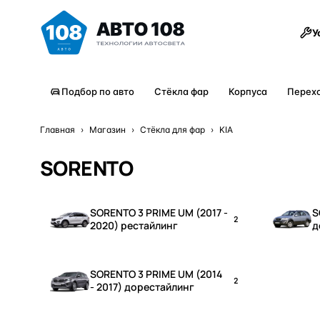
Товары
У
Подбор по авто
Стёкла фар
Корпуса
Перех
Главная
›
Магазин
›
Стёкла для фар
›
KIA
SORENTO
SORENTO 3 PRIME UM (2017 -
S
2
2020) рестайлинг
д
SORENTO 3 PRIME UM (2014
2
- 2017) дорестайлинг