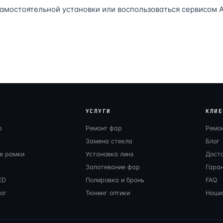
амостоятельной установки или воспользоваться сервисом А
УСЛУГИ
КЛИЕ
р
Ремонт фар
Ремо
Замена стекла
Блог
е рамки
Установка линз
Дост
Запотевание фар
Гаран
ED
Полировка и бронь
FAQ
ог
Тюнинг оптики
Наши