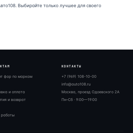
вто108. Выбирайте только лучшее для своего
НТАМ
КОНТАКТЫ
нт фар по маркам
+7 (969) 108-10-00
info@auto108.ru
авка и оплата
Москва, проезд Одоевского 2А
тия и возврат
Пн–Сб · 9:00—19:00
 работы