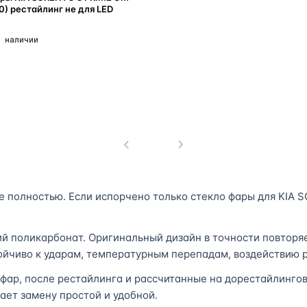
0) рестайлинг не для LED
 наличии
В корзину
1
 полностью. Если испорчено только стекло фары для KIA S
ий поликарбонат. Оригинальный дизайн в точности повторя
тойчиво к ударам, температурным перепадам, воздействию р
 фар, после рестайлинга и рассчитанные на дорестайлинго
ает замену простой и удобной.