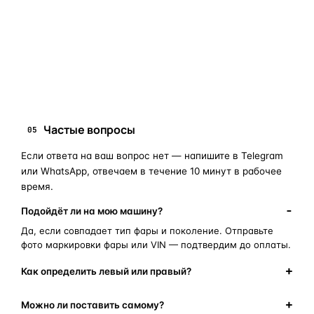
запчасти для фар
ПОИСКОВЫЕ ЗАПРОСЫ
замена стекла фары
корпус фары
ремонт фары
полиуретановый герметик
оригинальная оптика
Частые вопросы
05
Если ответа на ваш вопрос нет — напишите в Telegram
или WhatsApp, отвечаем в течение 10 минут в рабочее
время.
Подойдёт ли на мою машину?
Да, если совпадает тип фары и поколение. Отправьте
фото маркировки фары или VIN — подтвердим до оплаты.
Как определить левый или правый?
Можно ли поставить самому?