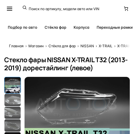
Подбор по авто
Стёкла фар
Корпуса
Переходные рамки
Главная
›
Магазин
›
Стёкла для фар
›
NISSAN
›
X-TRAIL
›
X-TRAIL 
Стекло фары NISSAN X-TRAIL T32 (2013-
2019) дорестайлинг (левое)