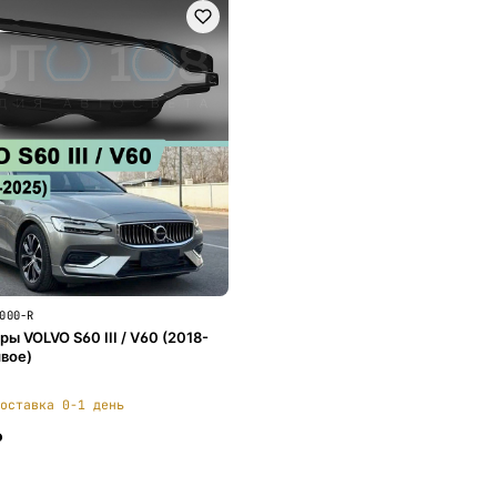
000-R
ы VOLVO S60 III / V60 (2018-
авое)
оставка 0-1 день
₽
В корзину