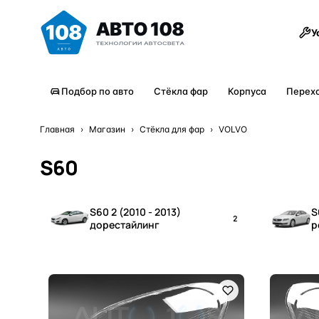
Товары
У
Подбор по авто
Стёкла фар
Корпуса
Перех
Главная
›
Магазин
›
Стёкла для фар
›
VOLVO
S60
S60 2 (2010 - 2013)
S
2
дорестайлинг
р