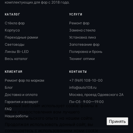
комплектующих для фар с 2018 года.
КАТАЛОГ
УСЛУГИ
Стёкла фар
Ремонт фар
Корпуса
Замена стекла
Переходные рамки
Установка линз
Световоды
Запотевание фар
Линзы Bi-LED
Полировка и бронь
Весь каталог
Тюнинг оптики
КЛИЕНТАМ
КОНТАКТЫ
Ремонт фар по маркам
+7 (969) 108-10-00
Блог
info@auto108.ru
Доставка и оплата
Москва, проезд Одоевского 2А
Гарантия и возврат
Пн–Сб · 9:00—19:00
Данный веб-сайт использует cookie-файлы в
FAQ
целях предоставления вам лучшего
Наши работы
пользовательского опыта на нашем сайте.
Принять
Продолжая использовать данный сайт, вы
соглашаетесь с использованием нами cookie-