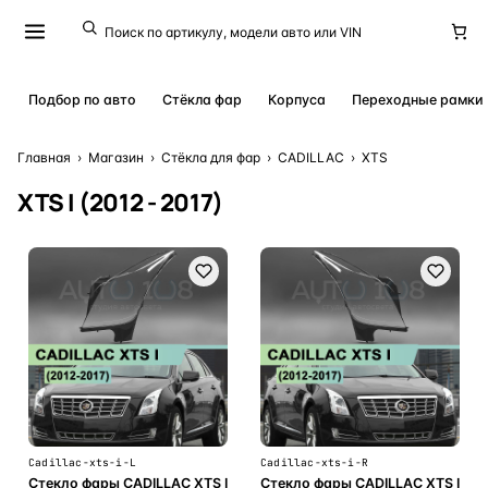
Подбор по авто
Стёкла фар
Корпуса
Переходные рамки
Главная
›
Магазин
›
Стёкла для фар
›
CADILLAC
›
XTS
XTS I (2012 - 2017)
Cadillac-xts-i-L
Cadillac-xts-i-R
Стекло фары CADILLAC XTS I
Стекло фары CADILLAC XTS I