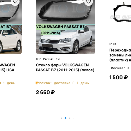
F181
Переходна
замены ли
DDZ-PASSAT-12L
(пластик) на
KSWAGEN
Стекло фары VOLKSWAGEN
2шт) R-029
Москва: в
15) USA
PASSAT B7 (2011-2015) (левое)
1 500 ₽
0-1 день
Москва: доставка 0-1 день
2 660 ₽
ну
В корзину