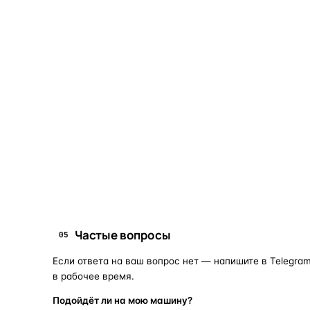
ОБЪЯСНЯЕМ ПРОСТЫМ ЯЗЫКОМ
04
Что это и зачем
Коротко о том, почему такие запчасти меняют отдельн
Запчасти для фар — это отдельные элементы фары
(стекло, корпус, рамка, ДХО), которые можно
заменить вместо покупки фары в сборе. Если деталь
помутнела, треснула или вышла из строя — её можно
восстановить с сохранением родной оптики.
запчасти для фар
замена стекла 
ПОИСКОВЫЕ ЗАПРОСЫ
Частые вопросы
05
Если ответа на ваш вопрос нет — напишите в Telegram
в рабочее время.
Подойдёт ли на мою машину?