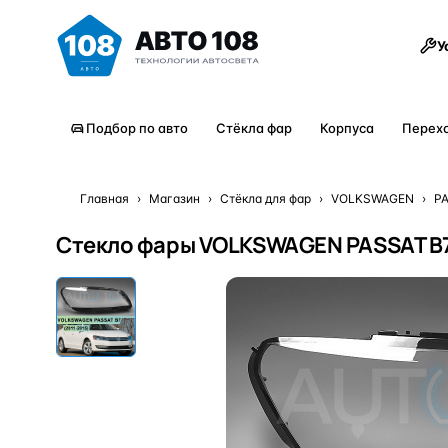
Товары
У
Подбор по авто
Стёкла фар
Корпуса
Перех
Главная
›
Магазин
›
Стёкла для фар
›
VOLKSWAGEN
›
P
Стекло фары VOLKSWAGEN PASSAT B7 