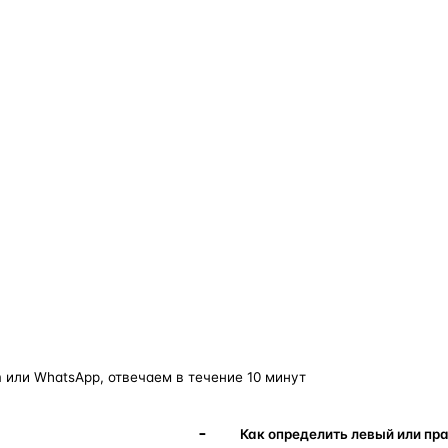
о — без покупки фары в сборе.
Замена детали обходится в
5–10 раз дешевле
новой фары в сборе и сохраняет родной блок
управления, штатные разъёмы и заводскую
светотехнику. Главное — вскрыть фару аккуратно
и собрать на правильном составе.
фары
корпус фары
ремонт фары
полиуретановый герметик
ориг
 или WhatsApp, отвечаем в течение 10 минут
Как определить левый или пр