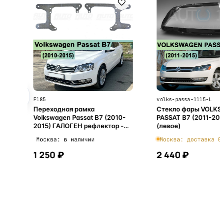
FS
F185
volks-passa-1115-L
Переходная рамка
Стекло фары VOL
Volkswagen Passat B7 (2010-
PASSAT B7 (2011-20
2015) ГАЛОГЕН рефлектор -
(левое)
Hella 3 / 3R (к-т 2шт)
Москва: в наличии
Москва: доставка 
1 250 ₽
2 440 ₽
В корзину
В корзи