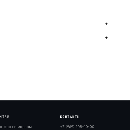
НТАМ
КОНТАКТЫ
нт фар по маркам
+7 (969) 108-10-00