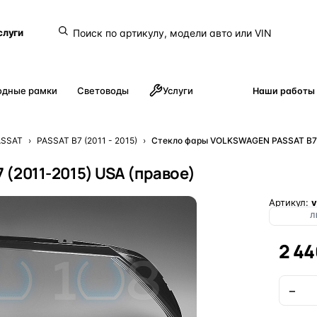
слуги
одные рамки
Световоды
Услуги
Наши работы
ASSAT
›
PASSAT B7 (2011 - 2015)
›
Стекло фары VOLKSWAGEN PASSAT B7 (
(2011-2015) USA (правое)
Артикул:
v
Л
2 44
−