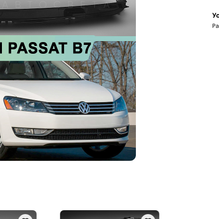
Ус
Ра