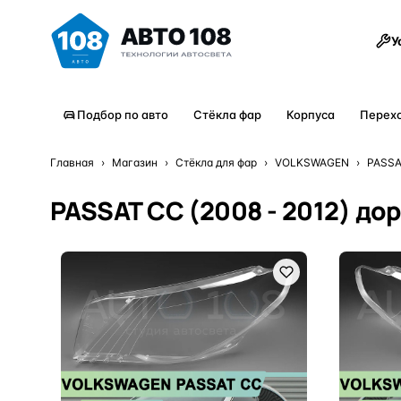
Товары
У
Подбор по авто
Стёкла фар
Корпуса
Перех
Главная
›
Магазин
›
Стёкла для фар
›
VOLKSWAGEN
›
PASS
PASSAT CC (2008 - 2012) до