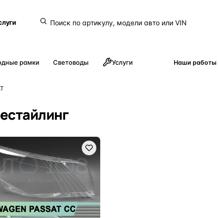
слуги
одные рамки
Световоды
Услуги
Наши работы
AT
рестайлинг