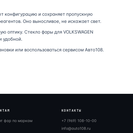
ет конфигурацию и сохраняет пропускную
еагентов. Оно выносливое, не искажает свет.
овую оптику. Стекло фары для VOLKSWAGEN
и удобной.
новки или воспользоваться сервисом Авто108.
НТАМ
КОНТАКТЫ
нт фар по маркам
+7 (969) 108-10-00
info@auto108.ru