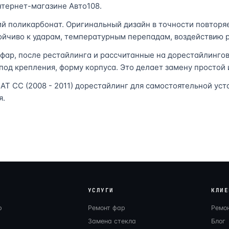
нтернет-магазине Авто108.
ий поликарбонат. Оригинальный дизайн в точности повторя
тойчиво к ударам, температурным перепадам, воздействию р
х фар, после рестайлинга и рассчитанные на дорестайлинг
под крепления, форму корпуса. Это делает замену простой 
 CC (2008 - 2011) дорестайлинг для самостоятельной уста
я.
УСЛУГИ
КЛИЕ
р
Ремонт фар
Ремо
Замена стекла
Блог