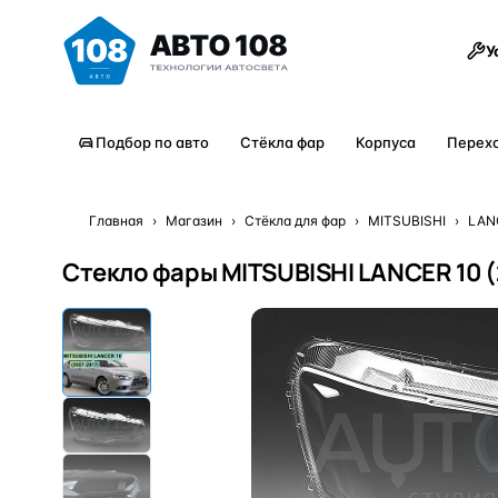
Товары
У
Подбор по авто
Стёкла фар
Корпуса
Перех
Главная
›
Магазин
›
Стёкла для фар
›
MITSUBISHI
›
LAN
Стекло фары MITSUBISHI LANCER 10 (