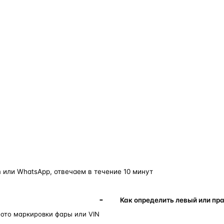
о — без покупки фары в сборе.
Замена детали обходится в
5–10 раз дешевле
новой фары в сборе и сохраняет родной блок
управления, штатные разъёмы и заводскую
светотехнику. Главное — вскрыть фару аккуратно
и собрать на правильном составе.
фары
корпус фары
ремонт фары
полиуретановый герметик
ориг
 или WhatsApp, отвечаем в течение 10 минут
Как определить левый или пр
фото маркировки фары или VIN