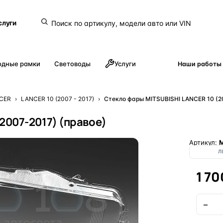
слуги
одные рамки
Световоды
Услуги
Наши работы
CER
›
LANCER 10 (2007 - 2017)
›
Стекло фары MITSUBISHI LANCER 10 (2
2007-2017) (правое)
Артикул:
M
Л
1 70
−