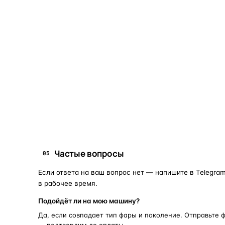
Что это и зачем
Коротко о том, почему такие запчасти меняют отдельн
Запчасти для фар — это отдельные элементы фары
(стекло, корпус, рамка, ДХО), которые можно
заменить вместо покупки фары в сборе. Если деталь
помутнела, треснула или вышла из строя — её можно
восстановить с сохранением родной оптики.
запчасти для фар
замена стекла 
ПОИСКОВЫЕ ЗАПРОСЫ
Частые вопросы
05
Если ответа на ваш вопрос нет — напишите в Telegram
в рабочее время.
Подойдёт ли на мою машину?
Да, если совпадает тип фары и поколение. Отправьте 
— подтвердим до оплаты.