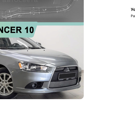
Ус
Ра