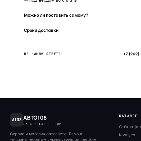
Можно ли поставить самому?
Сроки доставки
Написать в мессенджер
+7 (969)
НЕ НАШЛИ ОТВЕТ?
КАТАЛОГ
АВТО108
A108
FARA · LAB · SHOP
Стёкла фа
Сервис и магазин автосвета. Ремонт,
Корпуса
тюнинг и продажа комплектующих для фар