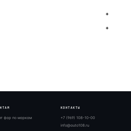
НТАМ
КОНТАКТЫ
нт фар по маркам
+7 (969) 108-10-00
info@auto108.ru