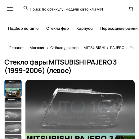
Подбор по авто
Стёкла фар
Корпуса
Переходные рамки
Главная
›
Магазин
›
Стёкла для фар
›
MITSUBISHI
›
PAJERO
›
PAJE
Стекло фары MITSUBISHI PAJERO 3
(1999-2006) (левое)