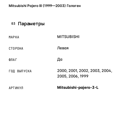
Mitsubishi Pajero III (1999—2003) Галоген
Параметры
03
MITSUBISHI
МАРКА
Левая
СТОРОНА
Да
ФЛАГ
2000, 2001, 2002, 2003, 2004,
ГОД ВЫПУСКА
2005, 2006, 1999
Mitsubishi-pajero-3-L
АРТИКУЛ
ОБЪЯСНЯЕМ ПРОСТЫМ ЯЗЫКОМ
04
Что это и зачем
Коротко о том, почему такие запчасти меняют отдельно