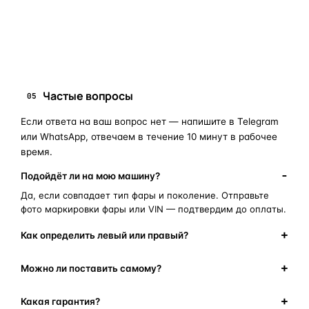
запчасти для фар
ПОИСКОВЫЕ ЗАПРОСЫ
замена стекла фары
корпус фары
ремонт фары
полиуретановый герметик
оригинальная оптика
Частые вопросы
05
Если ответа на ваш вопрос нет — напишите в Telegram
или WhatsApp, отвечаем в течение 10 минут в рабочее
время.
Подойдёт ли на мою машину?
Да, если совпадает тип фары и поколение. Отправьте
фото маркировки фары или VIN — подтвердим до оплаты.
Как определить левый или правый?
Можно ли поставить самому?
Какая гарантия?