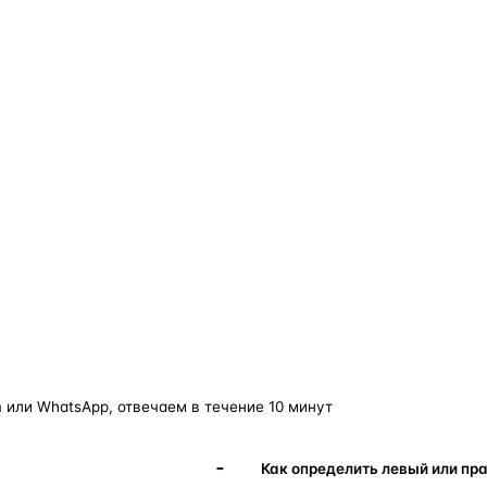
о — без покупки фары в сборе.
Замена детали обходится в
5–10 раз дешевле
новой фары в сборе и сохраняет родной блок
управления, штатные разъёмы и заводскую
светотехнику. Главное — вскрыть фару аккуратно
и собрать на правильном составе.
фары
корпус фары
ремонт фары
полиуретановый герметик
ориг
 или WhatsApp, отвечаем в течение 10 минут
Как определить левый или пр