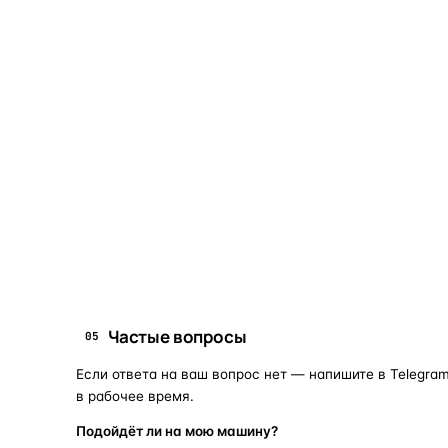
ОБЪЯСНЯЕМ ПРОСТЫМ ЯЗЫКОМ
04
Что это и зачем
Коротко о том, почему такие запчасти меняют отдельн
Запчасти для фар — это отдельные элементы фары
(стекло, корпус, рамка, ДХО), которые можно
заменить вместо покупки фары в сборе. Если деталь
помутнела, треснула или вышла из строя — её можно
восстановить с сохранением родной оптики.
запчасти для фар
замена стекла 
ПОИСКОВЫЕ ЗАПРОСЫ
Частые вопросы
05
Если ответа на ваш вопрос нет — напишите в Telegram
в рабочее время.
Подойдёт ли на мою машину?