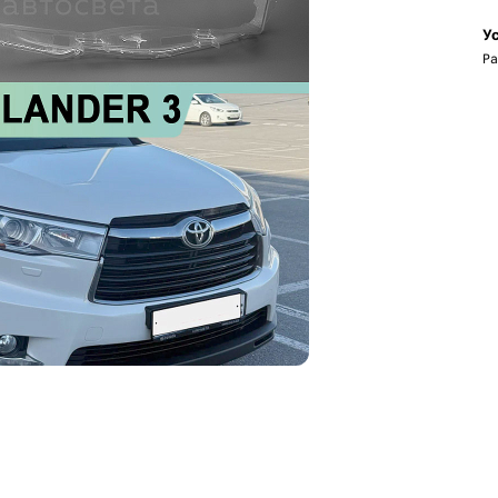
Ус
Ра