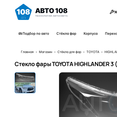
Товары
У
Подбор по авто
Стёкла фар
Корпуса
Перех
Главная
›
Магазин
›
Стёкла для фар
›
TOYOTA
›
HIGHLA
Стекло фары TOYOTA HIGHLANDER 3 (