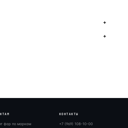
НТАМ
КОНТАКТЫ
нт фар по маркам
+7 (969) 108-10-00