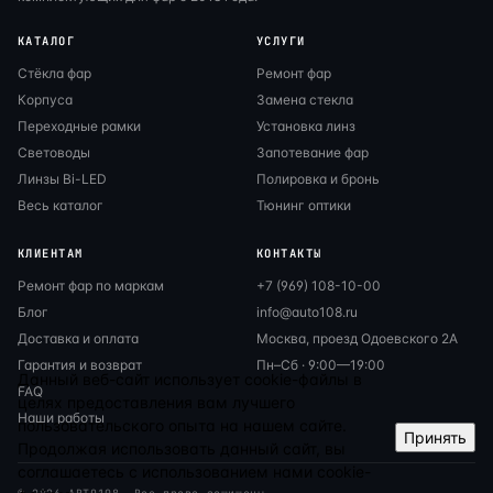
КАТАЛОГ
УСЛУГИ
Стёкла фар
Ремонт фар
Корпуса
Замена стекла
Переходные рамки
Установка линз
Световоды
Запотевание фар
Линзы Bi-LED
Полировка и бронь
Весь каталог
Тюнинг оптики
КЛИЕНТАМ
КОНТАКТЫ
Ремонт фар по маркам
+7 (969) 108-10-00
Блог
info@auto108.ru
Доставка и оплата
Москва, проезд Одоевского 2А
Гарантия и возврат
Пн–Сб · 9:00—19:00
Данный веб-сайт использует cookie-файлы в
FAQ
целях предоставления вам лучшего
Наши работы
пользовательского опыта на нашем сайте.
Принять
Продолжая использовать данный сайт, вы
соглашаетесь с использованием нами cookie-