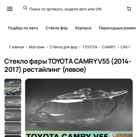
Подбор по авто
Стёкла фар
Корпуса
Переходные рамки
Главная
›
Магазин
›
Стёкла для фар
›
TOYOTA
›
CAMRY
›
CAMRY V5
Стекло фары TOYOTA CAMRY V55 (2014-
2017) рестайлинг (левое)