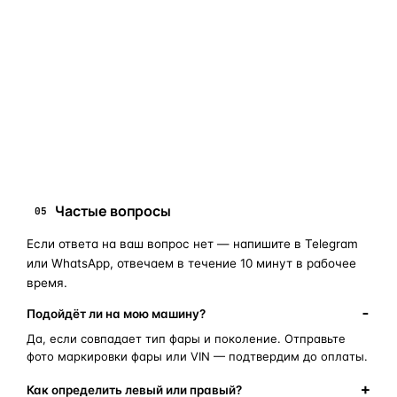
«наугад»
: пришлите фото фары, маркировки или VIN, и
мы подскажем правильный артикул. Подбор бесплатный,
занимает 10–15 минут.
запчасти для фар
ПОИСКОВЫЕ ЗАПРОСЫ
замена стекла фары
корпус фары
ремонт фары
полиуретановый герметик
оригинальная оптика
Частые вопросы
05
Если ответа на ваш вопрос нет — напишите в Telegram
или WhatsApp, отвечаем в течение 10 минут в рабочее
время.
Подойдёт ли на мою машину?
Да, если совпадает тип фары и поколение. Отправьте
фото маркировки фары или VIN — подтвердим до оплаты.
Как определить левый или правый?