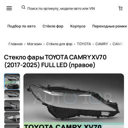
Подбор по авто
Стёкла фар
Корпуса
Переходные рамки
Главная
›
Магазин
›
Стёкла для фар
›
TOYOTA
›
CAMRY
›
CAMRY XV
Стекло фары TOYOTA CAMRY XV70
(2017-2025) FULL LED (правое)