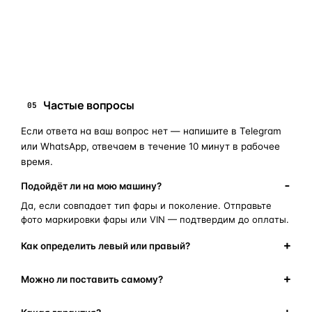
запчасти для фар
ПОИСКОВЫЕ ЗАПРОСЫ
замена стекла фары
корпус фары
ремонт фары
полиуретановый герметик
оригинальная оптика
Частые вопросы
05
Если ответа на ваш вопрос нет — напишите в Telegram
или WhatsApp, отвечаем в течение 10 минут в рабочее
время.
Подойдёт ли на мою машину?
Да, если совпадает тип фары и поколение. Отправьте
фото маркировки фары или VIN — подтвердим до оплаты.
Как определить левый или правый?
Можно ли поставить самому?