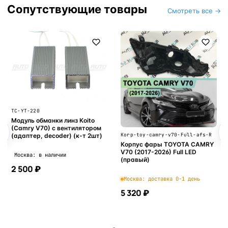
Сопутствующие товары
Смотреть все →
TC-YT-220
Модуль обманки линз Koito
(Camry V70) с вентилятором
Korp-toy-camry-v70-Full-afs-R
(адаптер, decoder) (к-т 2шт)
Корпус фары TOYOTA CAMRY
V70 (2017-2026) Full LED
Москва: в наличии
(правый)
2 500 ₽
Москва: доставка 0-1 день
5 320 ₽
В корзину
В корзину