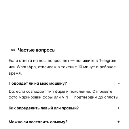
запчасти для фар
ПОИСКОВЫЕ ЗАПРОСЫ
замена стекла фары
корпус фары
ремонт фары
полиуретановый герметик
оригинальная оптика
Частые вопросы
05
Если ответа на ваш вопрос нет — напишите в Telegram
или WhatsApp, отвечаем в течение 10 минут в рабочее
время.
Подойдёт ли на мою машину?
Да, если совпадает тип фары и поколение. Отправьте
фото маркировки фары или VIN — подтвердим до оплаты.
Как определить левый или правый?
Можно ли поставить самому?