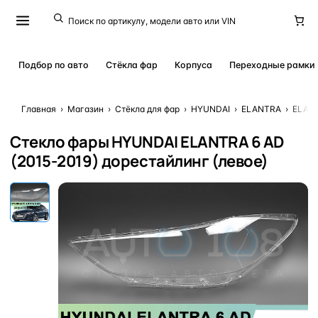
Подбор по авто
Стёкла фар
Корпуса
Переходные рамки
Главная
›
Магазин
›
Стёкла для фар
›
HYUNDAI
›
ELANTRA
›
ELANT
Стекло фары HYUNDAI ELANTRA 6 AD
(2015-2019) дорестайлинг (левое)