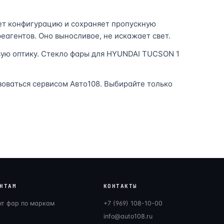
ет конфигурацию и сохраняет пропускную
еагентов. Оно выносливое, не искажает свет.
вую оптику. Стекло фары для HYUNDAI TUCSON 1
зоваться сервисом Авто108. Выбирайте только
НТАМ
КОНТАКТЫ
нт фар по маркам
+7 (969) 108-10-00
info@auto108.ru