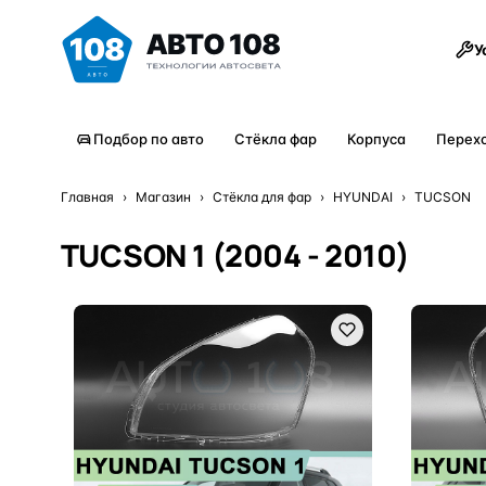
Товары
У
Подбор по авто
Стёкла фар
Корпуса
Перех
Главная
›
Магазин
›
Стёкла для фар
›
HYUNDAI
›
TUCSON
TUCSON 1 (2004 - 2010)