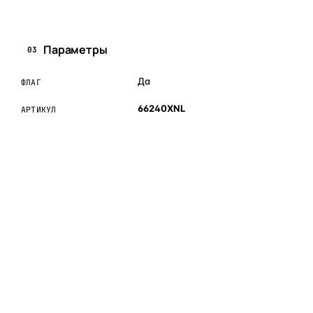
Параметры
03
Да
ФЛАГ
66240XNL
АРТИКУЛ
ОБЪЯСНЯЕМ ПРОСТЫМ ЯЗЫКОМ
04
Что это и зачем
Коротко о том, почему такие запчасти меняют отдельно
— без покупки фары в сборе.
Запчасти для фар — это отдельные элементы фары
(стекло, корпус, рамка, ДХО), которые можно заменить
вместо покупки фары в сборе. Если деталь помутнела,
треснула или вышла из строя — её можно восстановить
с сохранением родной оптики.