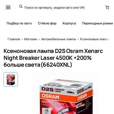
Подбор по авто
Стёкла фар
Корпуса
Переходные рамки
Главная
›
Магазин
›
Автомобильные лампы
›
Ксеноновые лампы
›
Ксеноновая лампа D2S Osram Xenarc
Night Breaker Laser 4500K +200%
больше света(66240XNL)