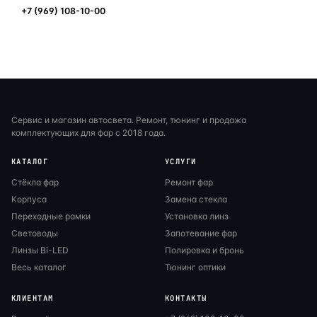
+7 (969) 108-10-00
Сервис и магазин автосвета. Ремонт, тюнинг и продажа
комплектующих для фар с 2018 года.
КАТАЛОГ
УСЛУГИ
Стёкла фар
Ремонт фар
Корпуса
Замена стекла
Переходные рамки
Установка линз
Световоды
Запотевание фар
Линзы Bi-LED
Полировка и бронь
Весь каталог
Тюнинг оптики
КЛИЕНТАМ
КОНТАКТЫ