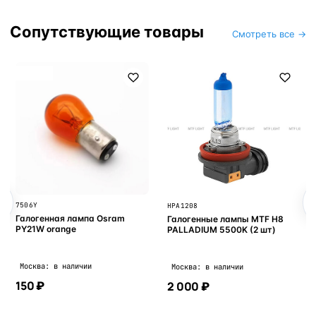
Сопутствующие товары
Смотреть все →
STB4K6
Светодиодная лампа MTF HB4
/ 9006 Luxoptic 6000K (к-т
2шт)
Москва: в наличии
3 000 ₽
HPA1208
Галогенные лампы MTF H8
PALLADIUM 5500K (2 шт)
Москва: в наличии
2 000 ₽
В корзину
В корзину