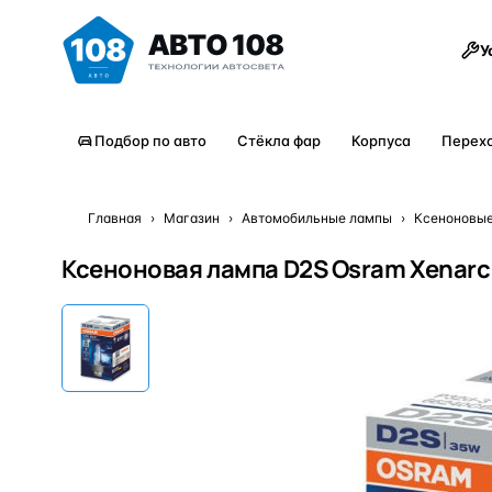
Товары
У
Подбор по авто
Стёкла фар
Корпуса
Перех
Главная
›
Магазин
›
Автомобильные лампы
›
Ксеноновы
Ксеноновая лампа D2S Osram Xenarc 