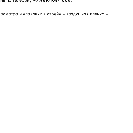
нив по телефону
+7(969)108-1000
.
 осмотра и упаковки в стрейч + воздушная пленка +
о — без покупки фары в сборе.
Замена детали обходится в
5–10 раз дешевле
новой фары в сборе и сохраняет родной блок
управления, штатные разъёмы и заводскую
светотехнику. Главное — вскрыть фару аккуратно
и собрать на правильном составе.
фары
корпус фары
ремонт фары
полиуретановый герметик
ориг