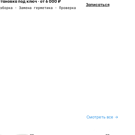
тановка под ключ · от 6 000 ₽
Записаться
зборка · Замена герметика · Проверка
Смотреть все →
ble