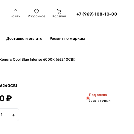
+7 (969) 108-10-00
Войти
Избранное
Корзина
Доставка и оплата
Ремонт по маркам
Контакты
enarc Cool Blue Intense 6000K (66240CBI)
66240CBI
0 ₽
Под заказ
Срок уточним
+
В корзину