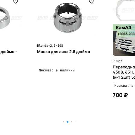
Blenda-2.5-108
 дюйма -
Маска для линз 2.5 дюйма
R-527
Переходна
Москва: в наличии
4308, 6511, 6520 - H
(к-т 2шт) 5
Москва: в
700 ₽
ну
В корзину