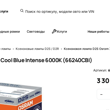
слуги
одные рамки
Световоды
Услуги
Наши работы
е лампы
›
Ксеноновые лампы D2S / D2R
›
Ксеноновая лампа D2S Osram X
Cool Blue Intense 6000K (66240CBI)
Артикул:
3 30
−