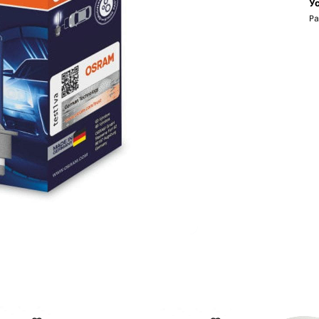
Ус
Ра