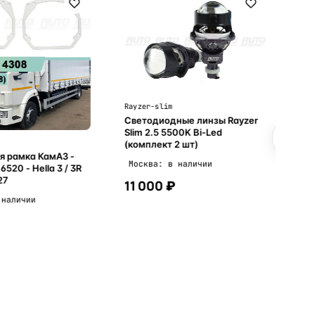
Ма
№1
Мо
Rayzer-slim
Светодиодные линзы Rayzer
Slim 2.5 5500K Bi-Led
(комплект 2 шт)
я рамка КамАЗ -
Москва: в наличии
ella 3 / 3R
27
11 000 ₽
 наличии
В корзину
В корзину