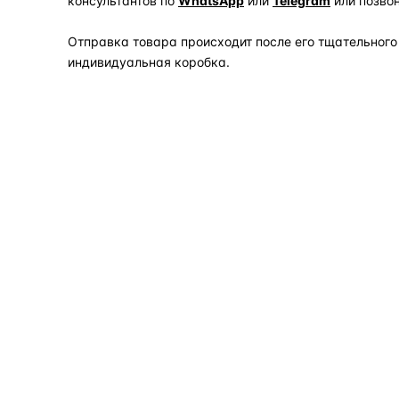
консультантов по
WhatsApp
или
Telegram
или позво
Отправка товара происходит после его тщательного
индивидуальная коробка.
Задать вопрос по товару в мессенджер
ОБЪЯСНЯЕМ ПРОСТЫМ ЯЗЫКОМ
04
Что это и зачем
Коротко о том, почему такие запчасти меняют отдельн
Запчасти для фар — это отдельные элементы фары
(стекло, корпус, рамка, ДХО), которые можно
заменить вместо покупки фары в сборе. Если деталь
помутнела, треснула или вышла из строя — её можно
восстановить с сохранением родной оптики.
запчасти для фар
замена стекла 
ПОИСКОВЫЕ ЗАПРОСЫ