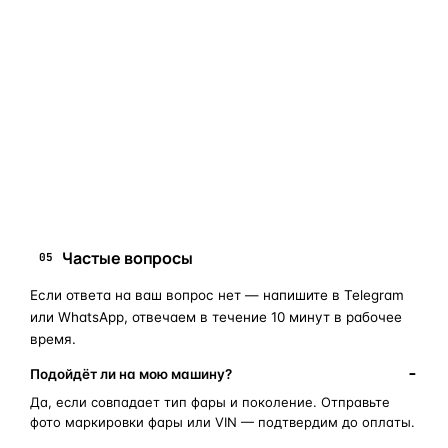
Если сомневаетесь в совместимости —
не покупайте
«наугад»
: пришлите фото фары, маркировки или VIN, и
мы подскажем правильный артикул. Подбор бесплатный,
занимает 10–15 минут.
запчасти для фар
ПОИСКОВЫЕ ЗАПРОСЫ
замена стекла фары
корпус фары
ремонт фары
полиуретановый герметик
оригинальная оптика
Частые вопросы
05
Если ответа на ваш вопрос нет — напишите в Telegram
или WhatsApp, отвечаем в течение 10 минут в рабочее
время.
Подойдёт ли на мою машину?
Да, если совпадает тип фары и поколение. Отправьте
фото маркировки фары или VIN — подтвердим до оплаты.