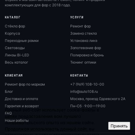
комплектующих для фар с 2018 года.
КАТАЛОГ
УСЛУГИ
Стёкла фар
Ремонт фар
Корпуса
Замена стекла
Переходные рамки
Установка линз
Световоды
Запотевание фар
Линзы Bi-LED
Полировка и бронь
Весь каталог
Тюнинг оптики
КЛИЕНТАМ
КОНТАКТЫ
Ремонт фар по маркам
+7 (969) 108-10-00
Блог
info@auto108.ru
Доставка и оплата
Москва, проезд Одоевского 2А
Гарантия и возврат
Пн–Сб · 9:00—19:00
Данный веб-сайт использует cookie-файлы в
FAQ
целях предоставления вам лучшего
Наши работы
пользовательского опыта на нашем сайте.
Принять
Продолжая использовать данный сайт, вы