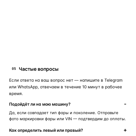
мы подскажем правильный артикул. Подбор бесплатный,
занимает 10–15 минут.
запчасти для фар
ПОИСКОВЫЕ ЗАПРОСЫ
замена стекла фары
корпус фары
ремонт фары
полиуретановый герметик
оригинальная оптика
Частые вопросы
05
Если ответа на ваш вопрос нет — напишите в Telegram
или WhatsApp, отвечаем в течение 10 минут в рабочее
время.
Подойдёт ли на мою машину?
Да, если совпадает тип фары и поколение. Отправьте
фото маркировки фары или VIN — подтвердим до оплаты.
Как определить левый или правый?