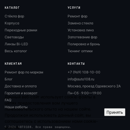
КАТАЛОГ
УСЛУГИ
Стёкла фар
Ремонт фар
Корпуса
Замена стекла
Переходные рамки
Установка линз
Световоды
Запотевание фар
Линзы Bi-LED
Полировка и бронь
Весь каталог
Тюнинг оптики
КЛИЕНТАМ
КОНТАКТЫ
Ремонт фар по маркам
+7 (969) 108-10-00
Блог
info@auto108.ru
Доставка и оплата
Москва, проезд Одоевского 2А
Гарантия и возврат
Пн–Сб · 9:00—19:00
Данный веб-сайт использует cookie-файлы в
FAQ
целях предоставления вам лучшего
Наши работы
пользовательского опыта на нашем сайте.
Принять
Продолжая использовать данный сайт, вы
соглашаетесь с использованием нами cookie-
файлов.
© 2026 АВТО108. Все права защищены.