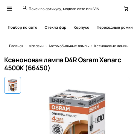
Подбор по авто
Стёкла фар
Корпуса
Переходные рамки
Главная
›
Магазин
›
Автомобильные лампы
›
Ксеноновые лампы
›
Ксеноновая лампа D4R Osram Xenarc
4500K (66450)